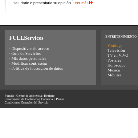
saludarlo o presentarle su opinión.
Leer más
FULLServices
ENTRETENIMIENTO
·
Fotologs
·
Dispositivos de acceso
·
Televisión
·
Guía de Servicios
·
TV en VIVO
·
Mis datos personales
·
Postales
·
Modificar contraseña
·
Horóscopo
·
Política de Protección de datos
·
Música
·
Móviles
Portada
|
Centro de Asistencia
|
Registro
Recordatorio de Contraseña
|
Comercial
|
Prensa
Condiciones Generales del Servicio