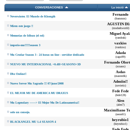
CONVERSACIONES
La inició
Fernando
Neverwinter. El Mundo de Khongth
(frammm)
AGUSTIN DI
Miren este juego !!
(mudarkworld)
Miguel Ayal
Memorias de Idhun (el rol)
(yandrak)
vaxkiss
imperio-mu!!!!!!season 3
(vaxkiss)
Adada
Mu Crodar Season 3 - 24 horas on line - servidor dedicado
(capo99)
Fernando Olort
NUEVO MU INTERNACIONAL +0.4H+SEASON3+3D
(xcuasx)
Asdas
Dbz Online!!
(masterdk)
Admiin!!
Nuevo Server Mu Sagrado !!! 07/june/2008
(sovietic)
Fede Fede
EL MEJOR MU DE AMERICA MU DRAXUS
(fede128)
Alen
Mu Legendary -------> El Mejor Mu De Latinoamerica!!
(alen7)
Maximiliano To
solo un consejo.
(neon61)
heyrubio1
BLACKANGEL MU 1.4 SEASON 4
(heyrubio1)
Fede Fede