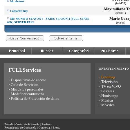
Mu draxus
(fede128)
Maximiliano To
Contactos hoy
(neon61)
Mario Gara
MU MONITO SEASON 3 - SKINS SEASON 4 (FULL STATS
65K) SERVER FAST
(ycarus)
FULLServices
ENTRETENIMIENTO
·
Fotologs
·
Dispositivos de acceso
·
Televisión
·
Guía de Servicios
·
TV en VIVO
·
Mis datos personales
·
Postales
·
Modificar contraseña
·
Horóscopo
·
Política de Protección de datos
·
Música
·
Móviles
Portada
|
Centro de Asistencia
|
Registro
Recordatorio de Contraseña
|
Comercial
|
Prensa