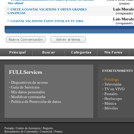
Alta calidad
(josepez)
Luis Morale
UNETE A COASTAL VACATIONS Y OBTEN GRANDES
GANANCIAS
(viveganando)
Luis Morale
COASTAL VACATIONS ÉXITO TOTAL EN TU VIDA
(viveganando)
FULLServices
ENTRETENIMIENTO
·
Fotologs
·
Dispositivos de acceso
·
Televisión
·
Guía de Servicios
·
TV en VIVO
·
Mis datos personales
·
Postales
·
Modificar contraseña
·
Horóscopo
·
Política de Protección de datos
·
Música
·
Móviles
Portada
|
Centro de Asistencia
|
Registro
Recordatorio de Contraseña
|
Comercial
|
Prensa