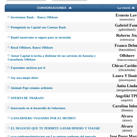
CONVERSACIONES
La inició
Ernesto Lav
Inversiones Bank – Banca Offshore
(ernestolavi)
Gabriel Fam
Protegiendo tu Capital con Cuentas Bank
(gabrielfamel)
Roberto Jit
BankConservator es seguro para su inversión
(robertojita)
Franco Del
Royal Offshore, Banco Offshore
(francodelmo)
Offshore
Asesor Capital te invita a disfrutar de sus servicios de Asesoría y
Consultoría Offshore
(franciscoramos)
Chicas Cariño
Esperamos ansiosas por ti
(chicaslindas)
Laura Y Dani
Soy una mujer dulce
(placerespana)
Anita Lind
Animate Papi estamos ardientes
(amigasdeespana
Angelikl TP
OFERTA DE TRABAJO
(angelikl)
Carolina Infa
Innovando en el desarrollo de Soluciones
(florence)
Alvaro
GANA DINERO VIAJANDO POR EL MUNDO!!
(alnieri)
Alvaro
EL NEGOCIO QUE TE PERMITE GANAR DINERO Y VIAJAR!
(alnieri)
Jose Perez Mar
www.perfumesdeimitacion.net Los mejores perfumes del mercado