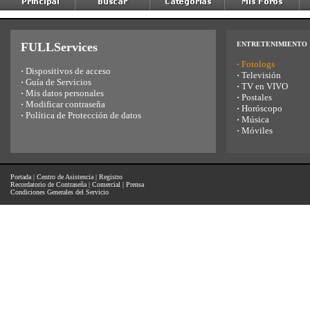
FULLServices
ENTRETENIMIENTO
·
Fotologs
·
Dispositivos de acceso
·
Televisión
·
Guía de Servicios
·
TV en VIVO
·
Mis datos personales
·
Postales
·
Modificar contraseña
·
Horóscopo
·
Política de Protección de datos
·
Música
·
Móviles
Portada
|
Centro de Asistencia
|
Registro
Recordatorio de Contraseña
|
Comercial
|
Prensa
Condiciones Generales del Servicio