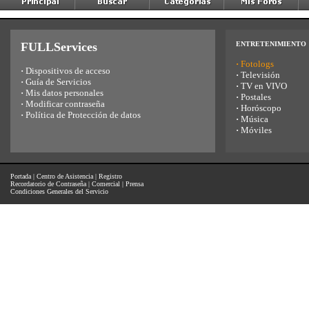
FULLServices
ENTRETENIMIENTO
·
Fotologs
·
Dispositivos de acceso
·
Televisión
·
Guía de Servicios
·
TV en VIVO
·
Mis datos personales
·
Postales
·
Modificar contraseña
·
Horóscopo
·
Política de Protección de datos
·
Música
·
Móviles
Portada
|
Centro de Asistencia
|
Registro
Recordatorio de Contraseña
|
Comercial
|
Prensa
Condiciones Generales del Servicio