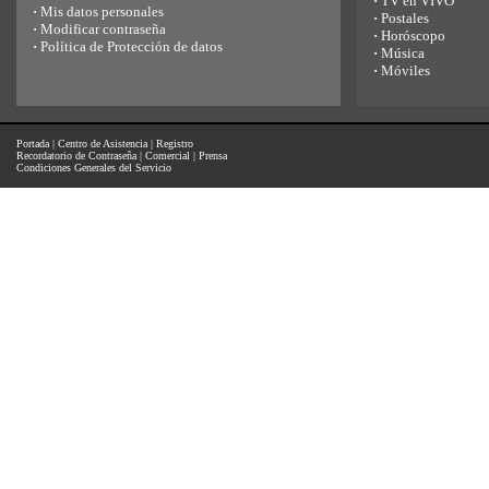
·
TV en VIVO
·
Mis datos personales
·
Postales
·
Modificar contraseña
·
Horóscopo
·
Política de Protección de datos
·
Música
·
Móviles
Portada
|
Centro de Asistencia
|
Registro
Recordatorio de Contraseña
|
Comercial
|
Prensa
Condiciones Generales del Servicio