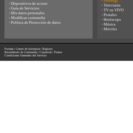
·
Fotologs
·
Dispositivos de acceso
·
Televisión
·
Guía de Servicios
·
TV en VIVO
·
Mis datos personales
·
Postales
·
Modificar contraseña
·
Horóscopo
·
Política de Protección de datos
·
Música
·
Móviles
Portada
|
Centro de Asistencia
|
Registro
Recordatorio de Contraseña
|
Comercial
|
Prensa
Condiciones Generales del Servicio