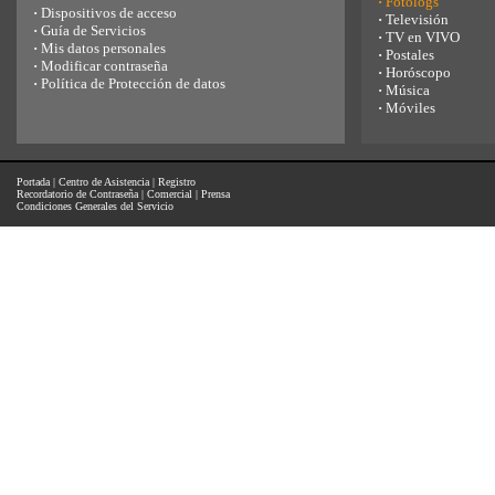
·
Fotologs
·
Dispositivos de acceso
·
Televisión
·
Guía de Servicios
·
TV en VIVO
·
Mis datos personales
·
Postales
·
Modificar contraseña
·
Horóscopo
·
Política de Protección de datos
·
Música
·
Móviles
Portada
|
Centro de Asistencia
|
Registro
Recordatorio de Contraseña
|
Comercial
|
Prensa
Condiciones Generales del Servicio