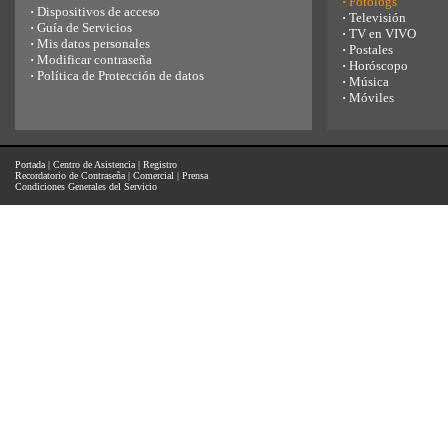
·
Fotologs
·
Dispositivos de acceso
·
Televisión
·
Guía de Servicios
·
TV en VIVO
·
Mis datos personales
·
Postales
·
Modificar contraseña
·
Horóscopo
·
Política de Protección de datos
·
Música
·
Móviles
Portada
|
Centro de Asistencia
|
Registro
Recordatorio de Contraseña
|
Comercial
|
Prensa
Condiciones Generales del Servicio