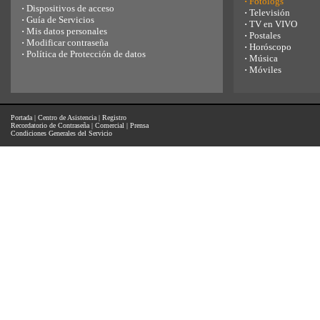
·
Fotologs
·
Dispositivos de acceso
·
Televisión
·
Guía de Servicios
·
TV en VIVO
·
Mis datos personales
·
Postales
·
Modificar contraseña
·
Horóscopo
·
Política de Protección de datos
·
Música
·
Móviles
Portada
|
Centro de Asistencia
|
Registro
Recordatorio de Contraseña
|
Comercial
|
Prensa
Condiciones Generales del Servicio