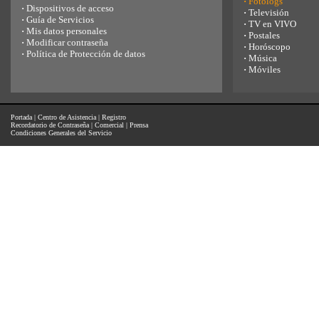
·
Fotologs
·
Dispositivos de acceso
·
Televisión
·
Guía de Servicios
·
TV en VIVO
·
Mis datos personales
·
Postales
·
Modificar contraseña
·
Horóscopo
·
Política de Protección de datos
·
Música
·
Móviles
Portada
|
Centro de Asistencia
|
Registro
Recordatorio de Contraseña
|
Comercial
|
Prensa
Condiciones Generales del Servicio