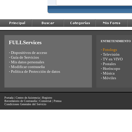
FULLServices
ENTRETENIMIENTO
·
Fotologs
·
Dispositivos de acceso
·
Televisión
·
Guía de Servicios
·
TV en VIVO
·
Mis datos personales
·
Postales
·
Modificar contraseña
·
Horóscopo
·
Política de Protección de datos
·
Música
·
Móviles
Portada
|
Centro de Asistencia
|
Registro
Recordatorio de Contraseña
|
Comercial
|
Prensa
Condiciones Generales del Servicio