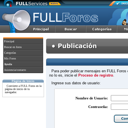
Principal
Buscar en foros
Categorías
Mis Foros
Ayuda
Asistencia/contacto
Para poder publicar mensajes en FULL Foros d
no lo es, inicie el
Proceso de registro
.
Página de Inicio
Ingrese sus datos de usuario:
Convierte a FULL Foros en la
página de inicio de tu
navegador.
Nombre de Usuario:
Contraseña: