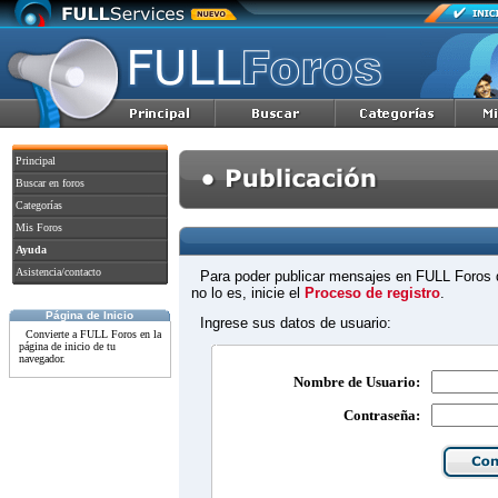
Principal
Buscar en foros
Categorías
Mis Foros
Ayuda
Asistencia/contacto
Para poder publicar mensajes en FULL Foros d
no lo es, inicie el
Proceso de registro
.
Página de Inicio
Ingrese sus datos de usuario:
Convierte a FULL Foros en la
página de inicio de tu
navegador.
Nombre de Usuario:
Contraseña: