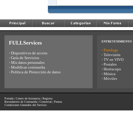
FULLServices
ENTRETENIMIENTO
·
Fotologs
·
Dispositivos de acceso
·
Televisión
·
Guía de Servicios
·
TV en VIVO
·
Mis datos personales
·
Postales
·
Modificar contraseña
·
Horóscopo
·
Política de Protección de datos
·
Música
·
Móviles
Portada
|
Centro de Asistencia
|
Registro
Recordatorio de Contraseña
|
Comercial
|
Prensa
Condiciones Generales del Servicio