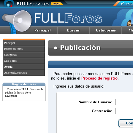
Principal
Buscar en foros
Categorías
Mis Foros
Ayuda
Asistencia/contacto
Para poder publicar mensajes en FULL Foros d
no lo es, inicie el
Proceso de registro
.
Página de Inicio
Ingrese sus datos de usuario:
Convierte a FULL Foros en la
página de inicio de tu
navegador.
Nombre de Usuario:
Contraseña: