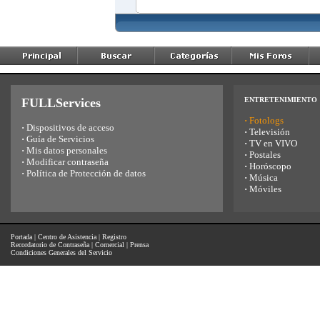
FULLServices
ENTRETENIMIENTO
·
Fotologs
·
Dispositivos de acceso
·
Televisión
·
Guía de Servicios
·
TV en VIVO
·
Mis datos personales
·
Postales
·
Modificar contraseña
·
Horóscopo
·
Política de Protección de datos
·
Música
·
Móviles
Portada
|
Centro de Asistencia
|
Registro
Recordatorio de Contraseña
|
Comercial
|
Prensa
Condiciones Generales del Servicio