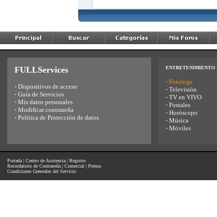
FULLServices
ENTRETENIMIENTO
·
Fotologs
·
Dispositivos de acceso
·
Televisión
·
Guía de Servicios
·
TV en VIVO
·
Mis datos personales
·
Postales
·
Modificar contraseña
·
Horóscopo
·
Política de Protección de datos
·
Música
·
Móviles
Portada
|
Centro de Asistencia
|
Registro
Recordatorio de Contraseña
|
Comercial
|
Prensa
Condiciones Generales del Servicio