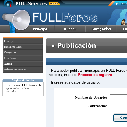
Principal
Buscar en foros
Categorías
Mis Foros
Ayuda
Asistencia/contacto
Para poder publicar mensajes en FULL Foros d
no lo es, inicie el
Proceso de registro
.
Página de Inicio
Ingrese sus datos de usuario:
Convierte a FULL Foros en la
página de inicio de tu
navegador.
Nombre de Usuario:
Contraseña: