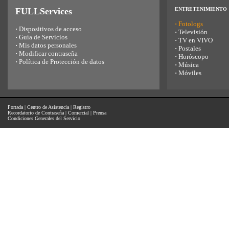
FULLServices
ENTRETENIMIENTO
·
Fotologs
·
Dispositivos de acceso
·
Televisión
·
Guía de Servicios
·
TV en VIVO
·
Mis datos personales
·
Postales
·
Modificar contraseña
·
Horóscopo
·
Política de Protección de datos
·
Música
·
Móviles
Portada
|
Centro de Asistencia
|
Registro
Recordatorio de Contraseña
|
Comercial
|
Prensa
Condiciones Generales del Servicio