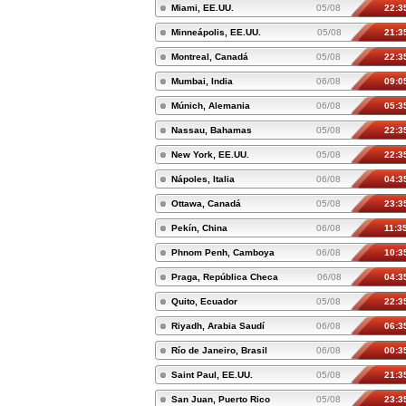
Miami, EE.UU.
05/08
22:3
Minneápolis, EE.UU.
05/08
21:3
Montreal, Canadá
05/08
22:3
Mumbai, India
06/08
09:0
Múnich, Alemania
06/08
05:3
Nassau, Bahamas
05/08
22:3
New York, EE.UU.
05/08
22:3
Nápoles, Italia
06/08
04:3
Ottawa, Canadá
05/08
23:3
Pekín, China
06/08
11:3
Phnom Penh, Camboya
06/08
10:3
Praga, República Checa
06/08
04:3
Quito, Ecuador
05/08
22:3
Riyadh, Arabia Saudí
06/08
06:3
Río de Janeiro, Brasil
06/08
00:3
Saint Paul, EE.UU.
05/08
21:3
San Juan, Puerto Rico
05/08
23:3