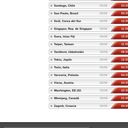
Santiago, Chile
05/08
23:3
Sao Paulo, Brasil
06/08
00:3
Seúl, Corea del Sur
06/08
12:3
Singapur, Rep. de Singapur
06/08
11:3
Suva, Islas Fiji
06/08
15:3
Taipei, Taiwan
06/08
11:3
Tashkent, Uzbekistán
06/08
08:3
Tokio, Japón
06/08
12:3
Turín, Italia
06/08
04:3
Varsovia, Polonia
06/08
04:3
Viena, Austria
06/08
04:3
Washington, EE.UU.
05/08
22:3
Winnipeg, Canadá
05/08
21:3
Zagreb, Croacia
06/08
04:3