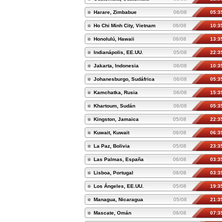
Harare, Zimbabue
06/08
05:3
Ho Chi Minh City, Vietnam
06/08
10:3
Honolulú, Hawaii
06/08
13:3
Indianápolis, EE.UU.
05/08
22:3
Jakarta, Indonesia
06/08
10:3
Johanesburgo, Sudáfrica
06/08
05:3
Kamchatka, Rusia
06/08
15:3
Khartoum, Sudán
06/08
05:3
Kingston, Jamaica
05/08
22:3
Kuwait, Kuwait
06/08
06:3
La Paz, Bolivia
05/08
23:3
Las Palmas, España
06/08
03:3
Lisboa, Portugal
06/08
03:3
Los Ángeles, EE.UU.
05/08
19:3
Managua, Nicaragua
05/08
21:3
Mascate, Omán
06/08
07:3