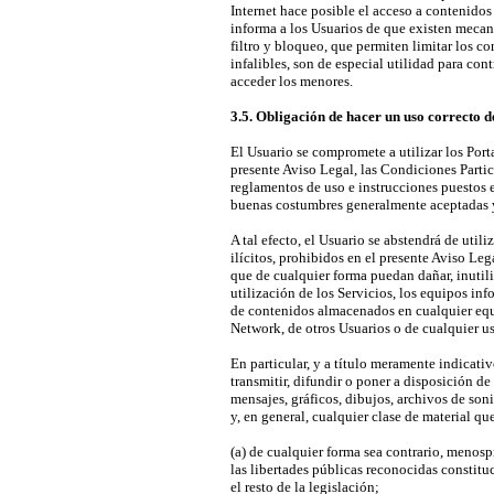
Internet hace posible el acceso a contenido
informa a los Usuarios de que existen mecan
filtro y bloqueo, que permiten limitar los c
infalibles, son de especial utilidad para cont
acceder los menores.
3.5. Obligación de hacer un uso correcto de
El Usuario se compromete a utilizar los Porta
presente Aviso Legal, las Condiciones Partic
reglamentos de uso e instrucciones puestos 
buenas costumbres generalmente aceptadas y
A tal efecto, el Usuario se abstendrá de utili
ilícitos, prohibidos en el presente Aviso Lega
que de cualquier forma puedan dañar, inutiliz
utilización de los Servicios, los equipos in
de contenidos almacenados en cualquier eq
Network, de otros Usuarios o de cualquier us
En particular, y a título meramente indicati
transmitir, difundir o poner a disposición de
mensajes, gráficos, dibujos, archivos de son
y, en general, cualquier clase de material qu
(a) de cualquier forma sea contrario, menosp
las libertades públicas reconocidas constitu
el resto de la legislación;