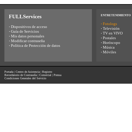
FULLServices
ENTRETENIMIENTO
·
Fotologs
·
Dispositivos de acceso
·
Televisión
·
Guía de Servicios
·
TV en VIVO
·
Mis datos personales
·
Postales
·
Modificar contraseña
·
Horóscopo
·
Política de Protección de datos
·
Música
·
Móviles
Portada
|
Centro de Asistencia
|
Registro
Recordatorio de Contraseña
|
Comercial
|
Prensa
Condiciones Generales del Servicio