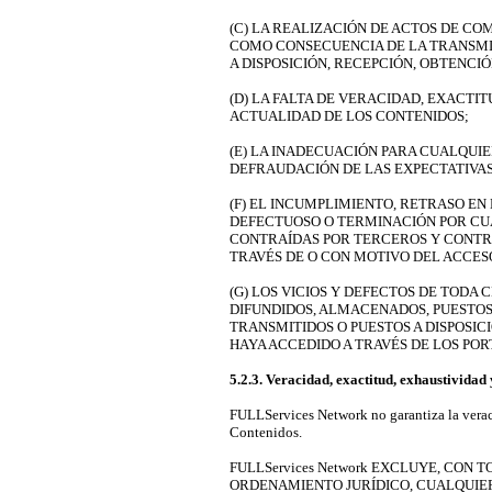
(C) LA REALIZACIÓN DE ACTOS DE CO
COMO CONSECUENCIA DE LA TRANSMIS
A DISPOSICIÓN, RECEPCIÓN, OBTENCI
(D) LA FALTA DE VERACIDAD, EXACTIT
ACTUALIDAD DE LOS CONTENIDOS;
(E) LA INADECUACIÓN PARA CUALQUIE
DEFRAUDACIÓN DE LAS EXPECTATIVAS
(F) EL INCUMPLIMIENTO, RETRASO E
DEFECTUOSO O TERMINACIÓN POR CU
CONTRAÍDAS POR TERCEROS Y CONTR
TRAVÉS DE O CON MOTIVO DEL ACCESO
(G) LOS VICIOS Y DEFECTOS DE TODA
DIFUNDIDOS, ALMACENADOS, PUESTOS 
TRANSMITIDOS O PUESTOS A DISPOSICI
HAYA ACCEDIDO A TRAVÉS DE LOS PORT
5.2.3. Veracidad, exactitud, exhaustividad
FULLServices Network no garantiza la veraci
Contenidos.
FULLServices Network EXCLUYE, CON 
ORDENAMIENTO JURÍDICO, CUALQUIER