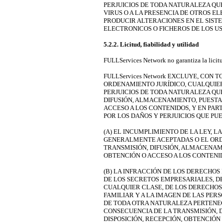
PERJUICIOS DE TODA NATURALEZA QU
VIRUS O A LA PRESENCIA DE OTROS 
PRODUCIR ALTERACIONES EN EL SIS
ELECTRONICOS O FICHEROS DE LOS US
5.2.2. Licitud, fiabilidad y utilidad
FULLServices Network no garantiza la licitud
FULLServices Network EXCLUYE, CON 
ORDENAMIENTO JURÍDICO, CUALQUIER
PERJUICIOS DE TODA NATURALEZA QU
DIFUSIÓN, ALMACENAMIENTO, PUESTA 
ACCESO A LOS CONTENIDOS, Y EN PAR
POR LOS DAÑOS Y PERJUICIOS QUE PU
(A) EL INCUMPLIMIENTO DE LA LEY, 
GENERALMENTE ACEPTADAS O EL ORD
TRANSMISIÓN, DIFUSIÓN, ALMACENAMI
OBTENCIÓN O ACCESO A LOS CONTENI
(B) LA INFRACCIÓN DE LOS DERECHOS
DE LOS SECRETOS EMPRESARIALES, 
CUALQUIER CLASE, DE LOS DERECHOS 
FAMILIAR Y A LA IMAGEN DE LAS PER
DE TODA OTRA NATURALEZA PERTENE
CONSECUENCIA DE LA TRANSMISIÓN, 
DISPOSICIÓN, RECEPCIÓN, OBTENCIÓN