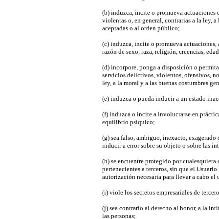
(b) induzca, incite o promueva actuaciones d
violentas o, en general, contrarias a la ley,
aceptadas o al orden público;
(c) induzca, incite o promueva actuaciones,
razón de sexo, raza, religión, creencias, eda
(d) incorpore, ponga a disposición o permit
servicios delictivos, violentos, ofensivos, no
ley, a la moral y a las buenas costumbres ge
(e) induzca o pueda inducir a un estado ina
(f) induzca o incite a involucrarse en práctic
equilibrio psíquico;
(g) sea falso, ambiguo, inexacto, exagerad
inducir a error sobre su objeto o sobre las 
(h) se encuentre protegido por cualesquiera 
pertenecientes a terceros, sin que el Usuario
autorización necesaria para llevar a cabo el 
(i) viole los secretos empresariales de tercero
(j) sea contrario al derecho al honor, a la in
las personas;