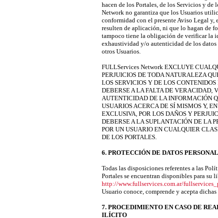
hacen de los Portales, de los Servicios y de
Network no garantiza que los Usuarios utilic
conformidad con el presente Aviso Legal y, e
resulten de aplicación, ni que lo hagan de 
tampoco tiene la obligación de verificar la i
exhaustividad y/o autenticidad de los datos
otros Usuarios.
FULLServices Network EXCLUYE CUAL
PERJUICIOS DE TODA NATURALEZA QUE
LOS SERVICIOS Y DE LOS CONTENIDOS
DEBERSE A LA FALTA DE VERACIDAD, 
AUTENTICIDAD DE LA INFORMACIÓN Q
USUARIOS ACERCA DE SÍ MISMOS Y, E
EXCLUSIVA, POR LOS DAÑOS Y PERJU
DEBERSE A LA SUPLANTACIÓN DE LA 
POR UN USUARIO EN CUALQUIER CLAS
DE LOS PORTALES.
6. PROTECCIÓN DE DATOS PERSONA
Todas las disposiciones referentes a las Polí
Portales se encuentran disponibles para su li
http://www.fullservices.com.ar/fullservices
Usuario conoce, comprende y acepta dichas p
7. PROCEDIMIENTO EN CASO DE REA
ILÍCITO