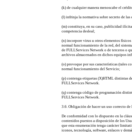
(k) de cualquier manera menoscabe el crédi
(l) infrinja la normativa sobre secreto de la
(m) constituya, en su caso, publicidad ilícit
competencia desleal;
(n) incorpore virus u otros elementos físico
normal funcionamiento de la red, del sistem
de FULLServices Network o de terceros o qu
archivos almacenados en dichos equipos inf
(o) provoque por sus características (tales co
normal funcionamiento del Servicio;
(p) contenga etiquetas (X)HTML distintas d
FULLServices Network.
(q) contenga código de programación distin
FULLServices Network.
3.6. Obligación de hacer un uso correcto de
De conformidad con lo dispuesto en la cláusu
contenidos puestos a disposición de los Usua
que esta enumeración tenga carácter limitativ
iconos, tecnología, software, enlaces y dem