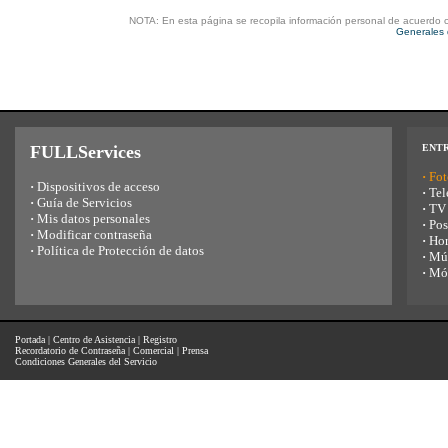
NOTA: En esta página se recopila información personal de acuerdo 
Generales 
FULLServices
ENT
·
Fot
·
Dispositivos de acceso
·
Tel
·
Guía de Servicios
·
TV
·
Mis datos personales
·
Pos
·
Modificar contraseña
·
Ho
·
Política de Protección de datos
·
Mú
·
Mó
Portada
|
Centro de Asistencia
|
Registro
Recordatorio de Contraseña
|
Comercial
|
Prensa
Condiciones Generales del Servicio