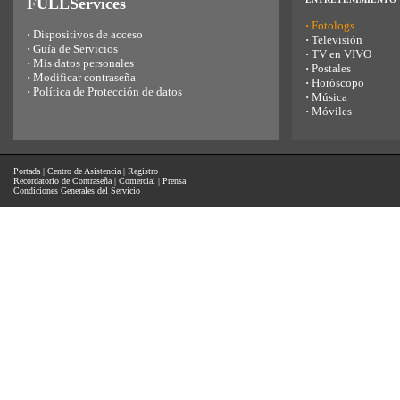
FULLServices
·
Fotologs
·
Dispositivos de acceso
·
Televisión
·
Guía de Servicios
·
TV en VIVO
·
Mis datos personales
·
Postales
·
Modificar contraseña
·
Horóscopo
·
Política de Protección de datos
·
Música
·
Móviles
Portada
|
Centro de Asistencia
|
Registro
Recordatorio de Contraseña
|
Comercial
|
Prensa
Condiciones Generales del Servicio