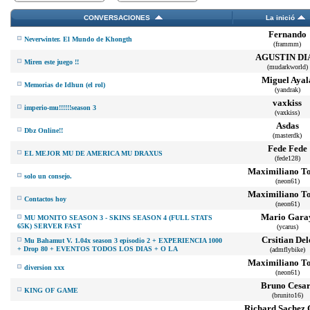
CONVERSACIONES
La inició
Fernando
Neverwinter. El Mundo de Khongth
(frammm)
AGUSTIN DI
Miren este juego !!
(mudarkworld)
Miguel Ayal
Memorias de Idhun (el rol)
(yandrak)
vaxkiss
imperio-mu!!!!!!season 3
(vaxkiss)
Asdas
Dbz Online!!
(masterdk)
Fede Fede
EL MEJOR MU DE AMERICA MU DRAXUS
(fede128)
Maximiliano To
solo un consejo.
(neon61)
Maximiliano To
Contactos hoy
(neon61)
Mario Gara
MU MONITO SEASON 3 - SKINS SEASON 4 (FULL STATS
65K) SERVER FAST
(ycarus)
Crsitian Del
Mu Bahamut V. 1.04x season 3 episodio 2 + EXPERIENCIA 1000
+ Drop 80 + EVENTOS TODOS LOS DIAS + O LA
(admflybike)
Maximiliano To
diversion xxx
(neon61)
Bruno Cesar
KING OF GAME
(brunito16)
Richard Sachez 