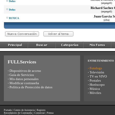
Dofus
(arqangell)
Richard Sachez 
Dofus
(arqangell)
Juan Garcia So
RUNICA
(z3ta)
FULLServices
ENTRETENIMIENTO
·
Fotologs
·
Dispositivos de acceso
·
Televisión
·
Guía de Servicios
·
TV en VIVO
·
Mis datos personales
·
Postales
·
Modificar contraseña
·
Horóscopo
·
Política de Protección de datos
·
Música
·
Móviles
Portada
|
Centro de Asistencia
|
Registro
Recordatorio de Contraseña
|
Comercial
|
Prensa