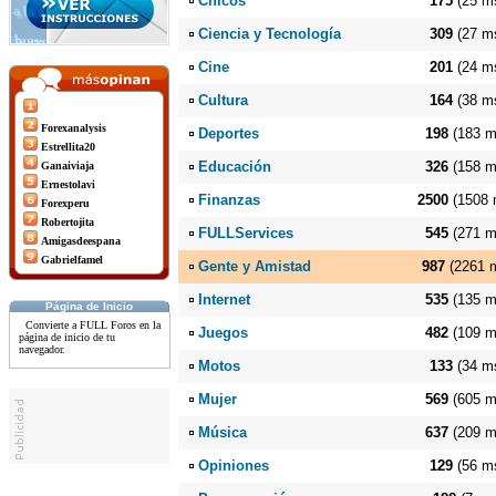
Chicos
175
(25 m
Ciencia y Tecnología
309
(27 m
Cine
201
(24 m
Cultura
164
(38 m
Forexanalysis
Deportes
198
(183 m
Estrellita20
Educación
326
(158 m
Ganaiviaja
Ernestolavi
Finanzas
2500
(1508 
Forexperu
Robertojita
FULLServices
545
(271 m
Amigasdeespana
Gabrielfamel
Gente y Amistad
987
(2261 
Internet
535
(135 m
Página de Inicio
Convierte a FULL Foros en la
Juegos
482
(109 m
página de inicio de tu
navegador.
Motos
133
(34 m
Mujer
569
(605 m
Música
637
(209 m
Opiniones
129
(56 m