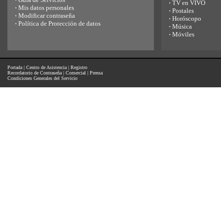
·
TV en VIVO
·
Mis datos personales
·
Postales
·
Modificar contraseña
·
Horóscopo
·
Política de Protección de datos
·
Música
·
Móviles
Portada
|
Centro de Asistencia
|
Registro
Recordatorio de Contraseña
|
Comercial
|
Prensa
Condiciones Generales del Servicio