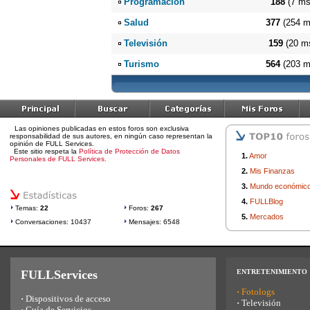
Programación
188
(7 ms
Salud
377
(254 m
Televisión
159
(20 m
Turismo
564
(203 m
Las opiniones publicadas en estos foros son exclusiva
responsabilidad de sus autores, en ningún caso representan la
opinión de FULL Services.
Este sitio respeta la
Política de Protección de Datos
1.
Amor
Personales de FULL Services.
2.
Mis Finanzas
3.
Mundo económic
4.
FULLBlog
Temas:
22
Foros:
267
5.
Mercados
Conversaciones: 10437
Mensajes: 6548
FULLServices
ENTRETENIMIENTO
·
Fotologs
·
Dispositivos de acceso
·
Televisión
·
Guía de Servicios