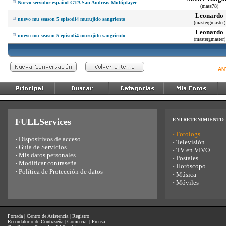
Nuevo servidor español GTA San Andreas Multiplayer
(mass78)
Leonardo
nuevo mu season 5 episodi4 murujido sangriento
(mastergmaster)
Leonardo
nuevo mu season 5 episodi4 murujido sangriento
(mastergmaster)
AN
FULLServices
ENTRETENIMIENTO
·
Fotologs
·
Dispositivos de acceso
·
Televisión
·
Guía de Servicios
·
TV en VIVO
·
Mis datos personales
·
Postales
·
Modificar contraseña
·
Horóscopo
·
Política de Protección de datos
·
Música
·
Móviles
Portada
|
Centro de Asistencia
|
Registro
Recordatorio de Contraseña
|
Comercial
|
Prensa