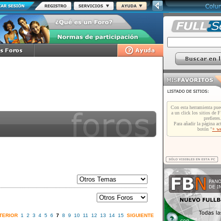
TERIOR
1
2
3
4
5
6
7
8
9
10
11
12
13
14
15
SIGUIENTE