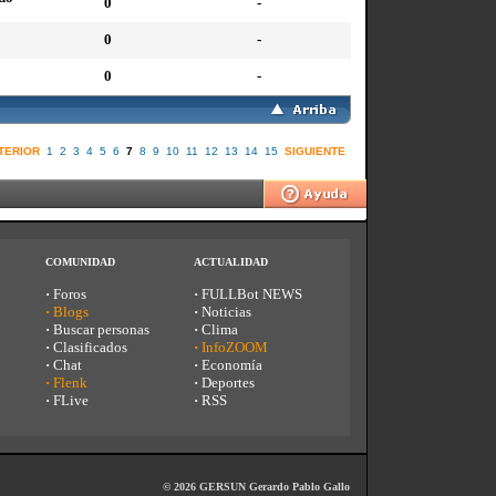
0
-
0
-
0
-
TERIOR
1
2
3
4
5
6
7
8
9
10
11
12
13
14
15
SIGUIENTE
COMUNIDAD
ACTUALIDAD
·
Foros
·
FULLBot NEWS
·
Blogs
·
Noticias
·
Buscar personas
·
Clima
·
Clasificados
·
InfoZOOM
·
Chat
·
Economía
·
Flenk
·
Deportes
·
FLive
·
RSS
© 2026 GERSUN Gerardo Pablo Gallo