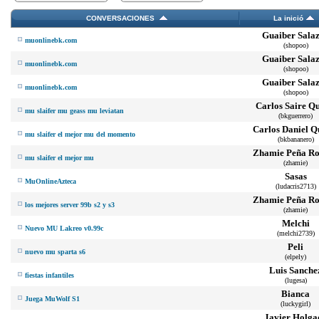
CONVERSACIONES
La inició
Guaiber Sala
muonlinebk.com
(shopoo)
Guaiber Sala
muonlinebk.com
(shopoo)
Guaiber Sala
muonlinebk.com
(shopoo)
Carlos Saire Qu
mu slaifer mu geass mu leviatan
(bkguerrero)
Carlos Daniel Q
mu slaifer el mejor mu del momento
(bkbananero)
Zhamie Peña Ro
mu slaifer el mejor mu
(zhamie)
Sasas
MuOnlineAzteca
(ludacris2713)
Zhamie Peña Ro
los mejores server 99b s2 y s3
(zhamie)
Melchi
Nuevo MU Lakreo v0.99c
(melchi2739)
Peli
nuevo mu sparta s6
(elpely)
Luis Sanche
fiestas infantiles
(lugesa)
Bianca
Juega MuWolf S1
(luckygirl)
Javier Holga