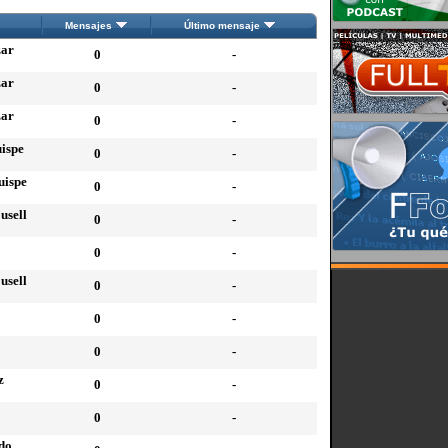
Mensajes
Último mensaje
zar
0
-
zar
0
-
zar
0
-
ispe
0
-
uispe
0
-
usell
0
-
0
-
usell
0
-
0
-
0
-
z
0
-
0
-
do