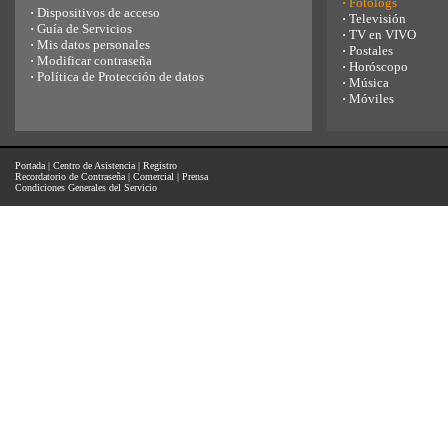
·
Fotologs
·
Dispositivos de acceso
·
Televisión
·
Guía de Servicios
·
TV en VIVO
·
Mis datos personales
·
Postales
·
Modificar contraseña
·
Horóscopo
·
Política de Protección de datos
·
Música
·
Móviles
Portada
|
Centro de Asistencia
|
Registro
Recordatorio de Contraseña
|
Comercial
|
Prensa
Condiciones Generales del Servicio