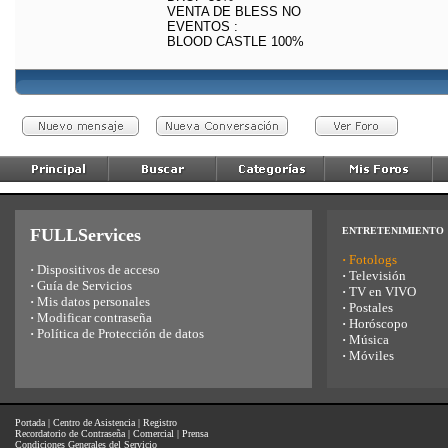
VENTA DE BLESS NO
EVENTOS :
BLOOD CASTLE 100%
FULLServices
ENTRETENIMIENTO
·
Fotologs
·
Dispositivos de acceso
·
Televisión
·
Guía de Servicios
·
TV en VIVO
·
Mis datos personales
·
Postales
·
Modificar contraseña
·
Horóscopo
·
Política de Protección de datos
·
Música
·
Móviles
Portada
|
Centro de Asistencia
|
Registro
Recordatorio de Contraseña
|
Comercial
|
Prensa
Condiciones Generales del Servicio