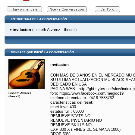
ESTRUCTURA DE LA CONVERSACIÓN
invitacion
(Lisseth Alvarez - thessil)
MENSAJE QUE INICIÓ LA CONVERSACIÓN
invitacion
CON MAS DE 3 AÑOS EN EL MERCADO MU 
SU ULTIMA ACTUALIZACION MU BLACK SEAS
DEDICADO EN USA
PAGINA WEB : http://ght.sytes.net/slow/index.
foro: https://www.facebook.com/megido19
Lisseth Alvarez
(thessil)
telefono de contacto : 0416-7533762
caracteristicas del reset:
reset level 400
estatus full : 65000
REMUEVE STATS NO
REMUEVE INVENTARIO NO
REMUEVE SKILLS NO
EXP 800 X ( FINES DE SEMANA 1000)
DROP 50%