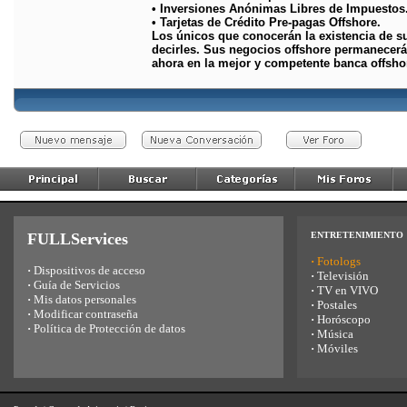
• Inversiones Anónimas Libres de Impuestos
• Tarjetas de Crédito Pre-pagas Offshore.
Los únicos que conocerán la existencia de su
decirles. Sus negocios offshore permanecerán
ahora en la mejor y competente banca offsho
FULLServices
ENTRETENIMIENTO
·
Fotologs
·
Dispositivos de acceso
·
Televisión
·
Guía de Servicios
·
TV en VIVO
·
Mis datos personales
·
Postales
·
Modificar contraseña
·
Horóscopo
·
Política de Protección de datos
·
Música
·
Móviles