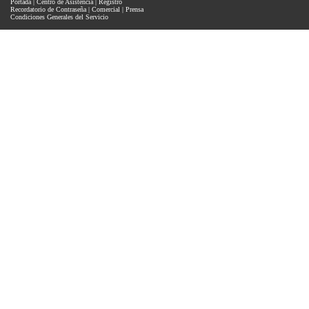
Portada
|
Centro de Asistencia
|
Registro
Recordatorio de Contraseña
|
Comercial
|
Prensa
Condiciones Generales del Servicio