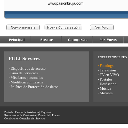
www.pasionbruja.com
FULLServices
ENTRETENIMIENTO
·
Fotologs
·
Dispositivos de acceso
·
Televisión
·
Guía de Servicios
·
TV en VIVO
·
Mis datos personales
·
Postales
·
Modificar contraseña
·
Horóscopo
·
Política de Protección de datos
·
Música
·
Móviles
Portada
|
Centro de Asistencia
|
Registro
Recordatorio de Contraseña
|
Comercial
|
Prensa
Condiciones Generales del Servicio