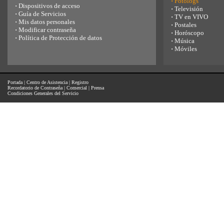
·
Fotologs
·
Dispositivos de acceso
·
Televisión
·
Guía de Servicios
·
TV en VIVO
·
Mis datos personales
·
Postales
·
Modificar contraseña
·
Horóscopo
·
Política de Protección de datos
·
Música
·
Móviles
Portada
|
Centro de Asistencia
|
Registro
Recordatorio de Contraseña
|
Comercial
|
Prensa
Condiciones Generales del Servicio