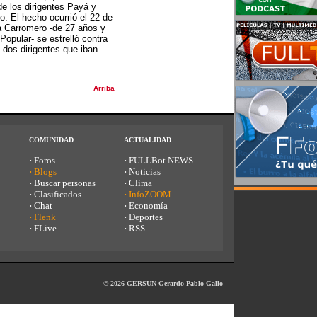
de los dirigentes Payá y
o. El hecho ocurrió el 22 de
a Carromero -de 27 años y
opular- se estrelló contra
 dos dirigentes que iban
Arriba
COMUNIDAD
ACTUALIDAD
·
Foros
·
FULLBot NEWS
·
Blogs
·
Noticias
·
Buscar personas
·
Clima
·
Clasificados
·
InfoZOOM
·
Chat
·
Economía
·
Flenk
·
Deportes
·
FLive
·
RSS
© 2026 GERSUN Gerardo Pablo Gallo