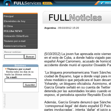
Principal
Efemérides de hoy
El Clima
Argentina
- 05/10/2012 15:20
FULLBot NEWS
Cotización Dólar/Euro
Titulares por e-mail
Asistencia/contacto
Buscar noticias:
(5/10/2012) La joven fue apresada este viern
en el este de Cuba, a donde había viajado para 
español Ángel Carromero, acusado de homicidio
accidente donde murió el opositor Oswaldo Pa
Boletines
Titulares por e-mail
Reciba todos los días en su
¨La bloguera pronorteamericana Yoani Sánchez
buzón las últimas noticias.
ciudad de Bayamo, lugar a donde viajó para in
Su e-mail:
show mediático que perjudicara el buen desarrol
Yohandry, un bloguero oficialista. Asimismo, el
García Ginarte señaló en su cuenta de Twitter 
detenida por las autoridades locales cuando 
esposo, el periodista opositor Reynaldo Escob
Además, García Ginarte denuncó que Sánchez 
¨corresponsal ilegal¨ del diario español El País
partes involucradas¨, intenta ¨dañar¨ el juici