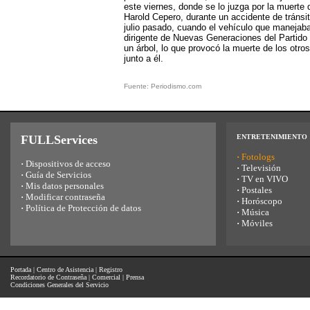
este viernes, donde se lo juzga por la muerte 
Harold Cepero, durante un accidente de tránsit
julio pasado, cuando el vehículo que manejab
dirigente de Nuevas Generaciones del Partido P
un árbol, lo que provocó la muerte de los otros
junto a él.
Fuente: Periodismo.com
FULLServices
ENTRETENIMIENTO
·
Fotologs
·
Dispositivos de acceso
·
Televisión
·
Guía de Servicios
·
TV en VIVO
·
Mis datos personales
·
Postales
·
Modificar contraseña
·
Horóscopo
·
Política de Protección de datos
·
Música
·
Móviles
Portada
|
Centro de Asistencia
|
Registro
Recordatorio de Contraseña
|
Comercial
|
Prensa
Condiciones Generales del Servicio