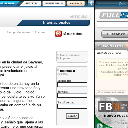
Internacionales
Tiempo de lectura: 1.1' aprox.
Añadir en flenk
Más información
Imprimir
es en la ciudad de Bayamo,
presenciar el juicio al
 involuntario en el
Recomendar
esta nota
yá.
Su nombre:
 fue detenida hoy en la
tentar una provocación y
lo del juicio¨, indicó
Su e-mail:
 periodista televisivo Yunior
que la bloguera fue
E-mail destino:
estaba en compañía de su
ar.
viajó en calidad de
 y, señaló que ¨ajena a las
o a Carromero, que comienza