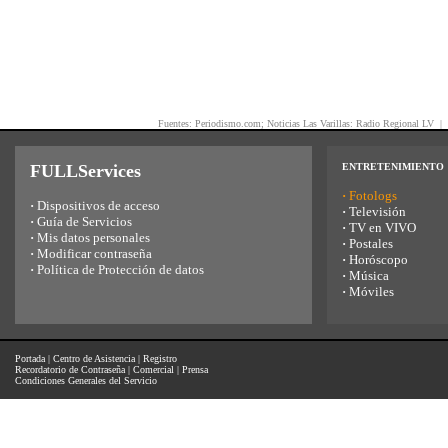
Fuentes: Periodismo.com; Noticias Las Varillas: Radio Regional LV |
FULLServices
ENTRETENIMIENTO
·
Fotologs
·
Dispositivos de acceso
·
Televisión
·
Guía de Servicios
·
TV en VIVO
·
Mis datos personales
·
Postales
·
Modificar contraseña
·
Horóscopo
·
Política de Protección de datos
·
Música
·
Móviles
Portada
|
Centro de Asistencia
|
Registro
Recordatorio de Contraseña
|
Comercial
|
Prensa
Condiciones Generales del Servicio