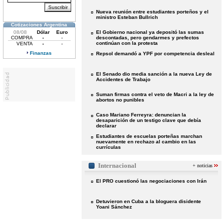
Nueva reunión entre estudiantes porteños y el
ministro Esteban Bullrich
Cotizaciones Argentina
08/08
Dólar
Euro
El Gobierno nacional ya depositó las sumas
COMPRA
-
-
descontadas, pero gendarmes y prefectos
continúan con la protesta
VENTA
-
-
Finanzas
Repsol demandó a YPF por competencia desleal
El Senado dio media sanción a la nueva Ley de
Accidentes de Trabajo
Suman firmas contra el veto de Macri a la ley de
abortos no punibles
Caso Mariano Ferreyra: denuncian la
desaparición de un testigo clave que debía
declarar
Estudiantes de escuelas porteñas marchan
nuevamente en rechazo al cambio en las
currículas
Internacional
+ noticias
El PRO cuestionó las negociaciones con Irán
Detuvieron en Cuba a la bloguera disidente
Yoani Sánchez