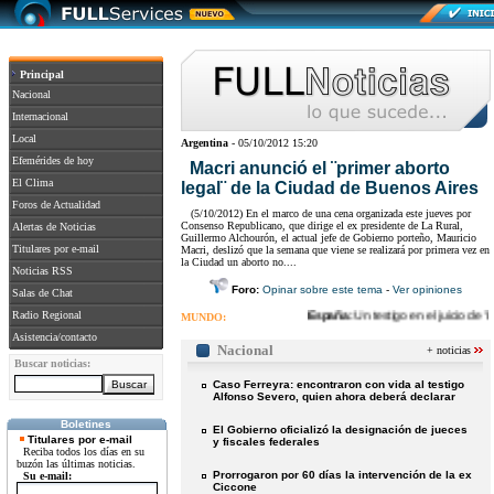
Principal
Nacional
Internacional
Local
Argentina
- 05/10/2012 15:20
Efemérides de hoy
Macri anunció el ¨primer aborto
El Clima
legal¨ de la Ciudad de Buenos Aires
Foros de Actualidad
(5/10/2012) En el marco de una cena organizada este jueves por
Consenso Republicano, que dirige el ex presidente de La Rural,
Alertas de Noticias
Guillermo Alchourón, el actual jefe de Gobierno porteño, Mauricio
Titulares por e-mail
Macri, deslizó que la semana que viene se realizará por primera vez en
la Ciudad un aborto no....
Noticias RSS
Foro:
Opinar sobre este tema
-
Ver opiniones
Salas de Chat
Radio Regional
España
:
Un testigo en el juicio de 'El
MUNDO:
Asistencia/contacto
Nacional
+ noticias
Buscar noticias:
Caso Ferreyra: encontraron con vida al testigo
Alfonso Severo, quien ahora deberá declarar
Boletines
El Gobierno oficializó la designación de jueces
Titulares por e-mail
y fiscales federales
Reciba todos los días en su
buzón las últimas noticias.
Prorrogaron por 60 días la intervención de la ex
Su e-mail:
Ciccone