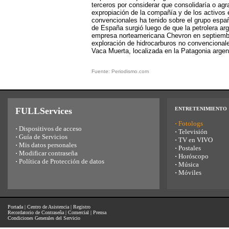
terceros por considerar que consolidaría o agr
expropiación de la compañía y de los activos 
convencionales ha tenido sobre el grupo españ
de España surgió luego de que la petrolera arg
empresa norteamericana Chevron en septiemb
exploración de hidrocarburos no convencional
Vaca Muerta, localizada en la Patagonia argen
Fuente: Periodismo.com
FULLServices
ENTRETENIMIENTO
·
Fotologs
·
Dispositivos de acceso
·
Televisión
·
Guía de Servicios
·
TV en VIVO
·
Mis datos personales
·
Postales
·
Modificar contraseña
·
Horóscopo
·
Política de Protección de datos
·
Música
·
Móviles
Portada
|
Centro de Asistencia
|
Registro
Recordatorio de Contraseña
|
Comercial
|
Prensa
Condiciones Generales del Servicio