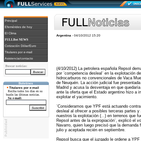
Principal
Efemérides de hoy
El Clima
Argentina
- 04/10/2012 15:20
FULLBot NEWS
Cotización Dólar/Euro
Titulares por e-mail
Asistencia/contacto
Buscar noticias:
(4/10/2012) La petrolera española Repsol de
por ¨competencia desleal¨ en la explotación de
hidrocarburos no convencionales de Vaca Muert
de Neuquén. La acción judicial fue presentada 
Boletines
Madrid y acusa la desventaja en que quedarí
Titulares por e-mail
Reciba todos los días en su
ante la oferta que el Estado argentino hizo a i
buzón las últimas noticias.
explotar el yacimiento.
Su e-mail:
¨Consideramos que YPF está actuando contra
desleal al ofrecer a posibles terceras partes
nuestros la explotación (...) en terrenos que f
Repsol antes de la expropiación¨, explicó el 
Navarro, quien luego precisó que la demanda f
julio y aceptada recién en septiembre.
Repsol busca que el juzgado le ordene a YPF 