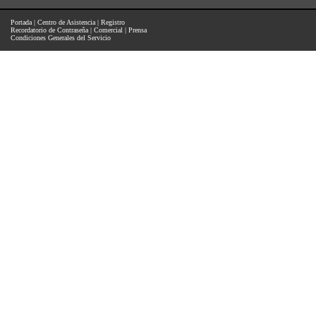
Portada
|
Centro de Asistencia
|
Registro
Recordatorio de Contraseña
|
Comercial
|
Prensa
Condiciones Generales del Servicio