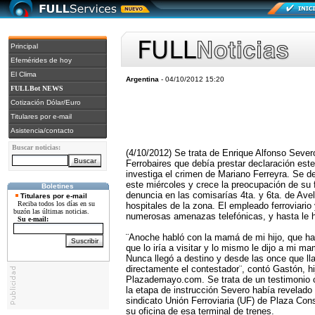
Principal
Efemérides de hoy
El Clima
Argentina
- 04/10/2012 15:20
FULLBot NEWS
Cotización Dólar/Euro
Titulares por e-mail
Asistencia/contacto
Buscar noticias:
(4/10/2012) Se trata de Enrique Alfonso Seve
Ferrobaires que debía prestar declaración est
investiga el crimen de Mariano Ferreyra. Se 
este miércoles y crece la preocupación de su f
Boletines
denuncia en las comisarías 4ta. y 6ta. de Ave
Titulares por e-mail
Reciba todos los días en su
hospitales de la zona. El empleado ferroviario
buzón las últimas noticias.
numerosas amenazas telefónicas, y hasta le h
Su e-mail:
¨Anoche habló con la mamá de mi hijo, que hab
que lo iría a visitar y lo mismo le dijo a mi m
Nunca llegó a destino y desde las once que ll
directamente el contestador¨, contó Gastón, hijo
Plazademayo.com. Se trata de un testimonio c
la etapa de instrucción Severo había revelado 
sindicato Unión Ferroviaria (UF) de Plaza Con
su oficina de esa terminal de trenes.