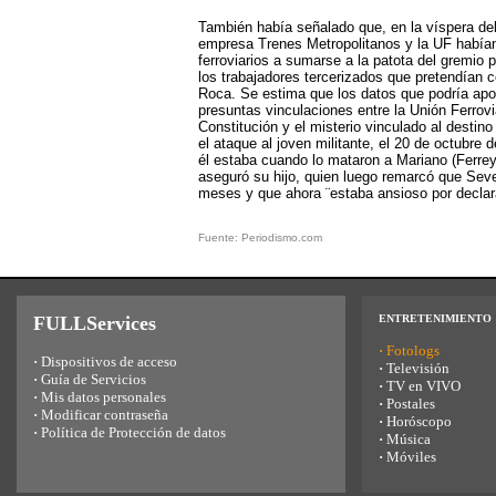
También había señalado que, en la víspera del
empresa Trenes Metropolitanos y la UF había
ferroviarios a sumarse a la patota del gremio p
los trabajadores tercerizados que pretendían co
Roca. Se estima que los datos que podría apor
presuntas vinculaciones entre la Unión Ferrovi
Constitución y el misterio vinculado al destino
el ataque al joven militante, el 20 de octubre 
él estaba cuando lo mataron a Mariano (Ferrey
aseguró su hijo, quien luego remarcó que Seve
meses y que ahora ¨estaba ansioso por declara
Fuente: Periodismo.com
FULLServices
ENTRETENIMIENTO
·
Fotologs
·
Dispositivos de acceso
·
Televisión
·
Guía de Servicios
·
TV en VIVO
·
Mis datos personales
·
Postales
·
Modificar contraseña
·
Horóscopo
·
Política de Protección de datos
·
Música
·
Móviles