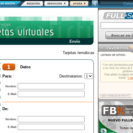
Envío
Tarjetas temáticas
Datos
Para:
Destinatarios:
Nombre:
E-Mail:
De:
Nombre:
E-Mail: