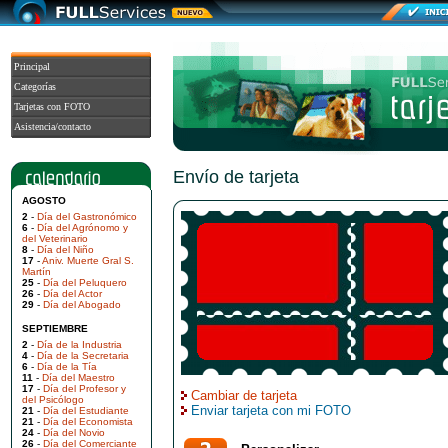
Principal
Categorías
Tarjetas con FOTO
Asistencia/contacto
Envío de tarjeta
AGOSTO
2
-
Día del Gastronómico
6
-
Día del Agrónomo y
del Veterinario
8
-
Día del Niño
17
-
Aniv. Muerte Gral S.
Martín
25
-
Día del Peluquero
26
-
Día del Actor
29
-
Día del Abogado
SEPTIEMBRE
2
-
Día de la Industria
4
-
Día de la Secretaria
6
-
Día de la Tía
11
-
Día del Maestro
17
-
Día del Profesor y
Cambiar de tarjeta
del Psicólogo
Enviar tarjeta con mi FOTO
21
-
Día del Estudiante
21
-
Día del Economista
24
-
Día del Novio
26
-
Día del Comerciante