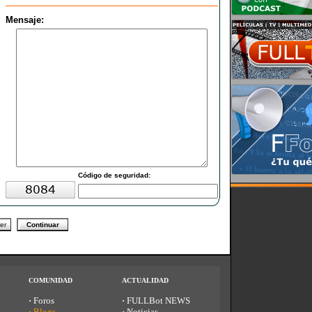
Mensaje:
C
ódigo de seguridad:
COMUNIDAD
ACTUALIDAD
·
Foros
·
FULLBot NEWS
·
Blogs
·
Noticias