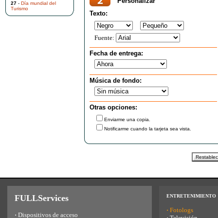
Personalizar
27
-
Día mundial del
Turismo
Texto:
Fuente:
Fecha de entrega:
Música de fondo:
Otras opciones:
Enviarme una copia.
Notificarme cuando la tarjeta sea vista.
FULLServices
ENTRETENIMIENTO
·
Fotologs
·
Dispositivos de acceso
·
Televisión