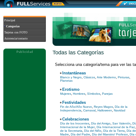
Principal
Categorías
Tarjetas con FOTO
Asistencia/contacto
Todas las Categorías
Selecciona una categoría/tema para ver las tar
Instantáneas
,
,
,
,
Blanco y Negro
Clásicos
Arte Moderno
Pinturas
Planetas
Erotismo
,
,
,
Mujeres
Hombres
Símbolos
Parejas
Festividades
,
,
Fin de Año/Año Nuevo
Reyes Magos
Día de la
,
,
,
Independencia
Carnaval
Halloween
Navidad
Celebraciones
,
,
,
Día de los Inocentes
Día del Amigo
San Valentín
Dí
,
Internacional de la Mujer
Día Internacional de la Paz
,
,
,
de la Secretaria
Día del Niño
Día de la Tierra
Día de
,
,
,
Madre
Día del Padre
Día del Maestro/ Profesor
Día 