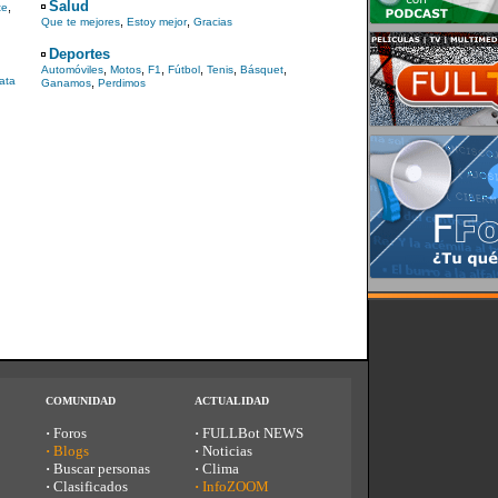
Salud
,
te
,
,
Que te mejores
Estoy mejor
Gracias
Deportes
,
,
,
,
,
,
Automóviles
Motos
F1
Fútbol
Tenis
Básquet
ata
,
Ganamos
Perdimos
COMUNIDAD
ACTUALIDAD
·
Foros
·
FULLBot NEWS
·
Blogs
·
Noticias
·
Buscar personas
·
Clima
·
Clasificados
·
InfoZOOM