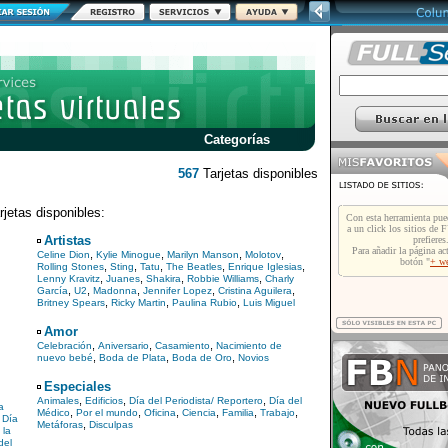
Categorías
567
Tarjetas disponibles
jetas disponibles:
Artistas
,
,
,
,
Celine Dion
Kylie Minogue
Marilyn Manson
Molotov
,
,
,
,
,
Rolling Stones
Sting
Tatu
The Beatles
Enrique Iglesias
,
,
,
,
Lenny Kravitz
Juanes
Shakira
Robbie Williams
Charly
,
,
,
,
,
García
U2
Madonna
Jennifer Lopez
Cristina Aguilera
,
,
,
Britney Spears
Ricky Martin
Paulina Rubio
Luis Miguel
Amor
,
,
,
Celebración
Aniversario
Casamiento
Nacimiento de
,
,
,
nuevo bebé
Boda de Plata
Boda de Oro
Novios
Especiales
,
,
,
Animales
Edificios
Día del Periodista/ Reportero
Día del
a
,
,
,
,
,
,
Médico
Por el mundo
Oficina
Ciencia
Familia
Trabajo
,
Día
,
Metáforas
Disculpas
 la
del