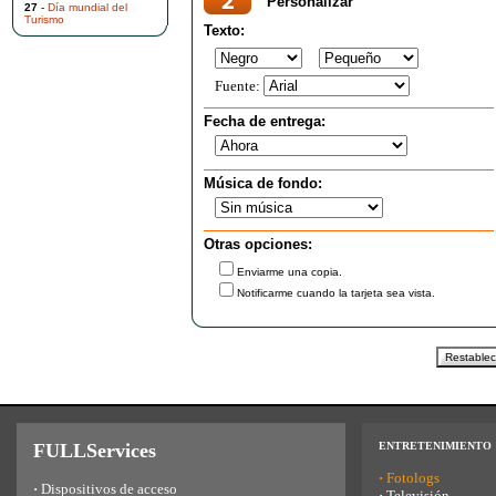
Personalizar
27
-
Día mundial del
Turismo
Texto:
Fuente:
Fecha de entrega:
Música de fondo:
Otras opciones:
Enviarme una copia.
Notificarme cuando la tarjeta sea vista.
FULLServices
ENTRETENIMIENTO
·
Fotologs
·
Dispositivos de acceso
·
Televisión