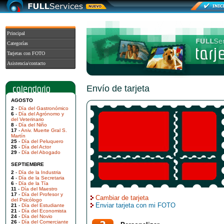
Principal
Categorías
Tarjetas con FOTO
Asistencia/contacto
Envío de tarjeta
AGOSTO
2
-
Día del Gastronómico
6
-
Día del Agrónomo y
del Veterinario
8
-
Día del Niño
17
-
Aniv. Muerte Gral S.
Martín
25
-
Día del Peluquero
26
-
Día del Actor
29
-
Día del Abogado
SEPTIEMBRE
2
-
Día de la Industria
4
-
Día de la Secretaria
6
-
Día de la Tía
11
-
Día del Maestro
17
-
Día del Profesor y
Cambiar de tarjeta
del Psicólogo
Enviar tarjeta con mi FOTO
21
-
Día del Estudiante
21
-
Día del Economista
24
-
Día del Novio
26
-
Día del Comerciante