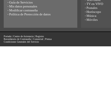
·
Guía de Servicios
·
TV en VIVO
·
Mis datos personales
·
Postales
·
Modificar contraseña
·
Horóscopo
·
Política de Protección de datos
·
Música
·
Móviles
Portada
|
Centro de Asistencia
|
Registro
Recordatorio de Contraseña
|
Comercial
|
Prensa
Condiciones Generales del Servicio