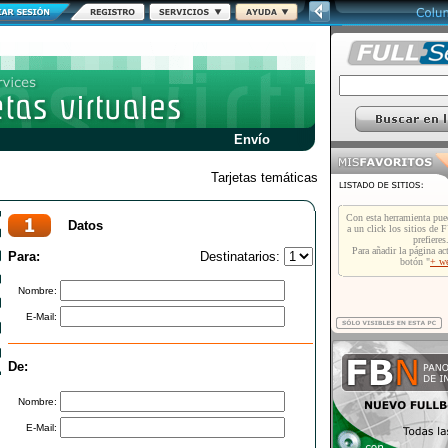
Envío
Tarjetas temáticas
Datos
Para:
Destinatarios:
Nombre:
E-Mail:
De:
Nombre:
E-Mail: