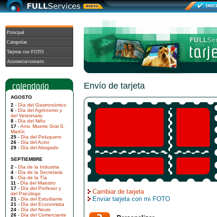
Principal
Categorías
Tarjetas con FOTO
Asistencia/contacto
Envío de tarjeta
AGOSTO
2
-
Día del Gastronómico
6
-
Día del Agrónomo y
del Veterinario
8
-
Día del Niño
17
-
Aniv. Muerte Gral S.
Martín
25
-
Día del Peluquero
26
-
Día del Actor
29
-
Día del Abogado
SEPTIEMBRE
2
-
Día de la Industria
4
-
Día de la Secretaria
6
-
Día de la Tía
11
-
Día del Maestro
17
-
Día del Profesor y
Cambiar de tarjeta
del Psicólogo
Enviar tarjeta con mi FOTO
21
-
Día del Estudiante
21
-
Día del Economista
24
-
Día del Novio
26
-
Día del Comerciante