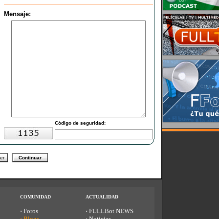
Mensaje:
C
ódigo de seguridad:
COMUNIDAD
ACTUALIDAD
·
Foros
·
FULLBot NEWS
·
Blogs
·
Noticias