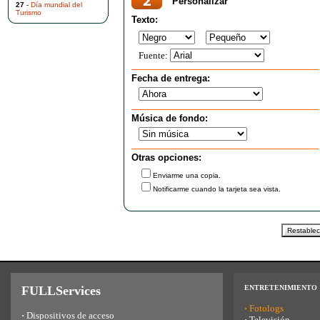
Personalizar
27
-
Día mundial del
Turismo
Texto:
Fuente:
Fecha de entrega:
Música de fondo:
Otras opciones:
Enviarme una copia.
Notificarme cuando la tarjeta sea vista.
FULLServices
ENTRETENIMIENTO
·
Fotologs
·
Dispositivos de acceso
·
Televisión