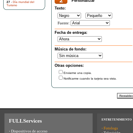
Personalizar
27
-
Día mundial del
Turismo
Texto:
Fuente:
Fecha de entrega:
Música de fondo:
Otras opciones:
Enviarme una copia.
Notificarme cuando la tarjeta sea vista.
FULLServices
ENTRETENIMIENTO
·
Fotologs
·
Dispositivos de acceso
·
Televisión