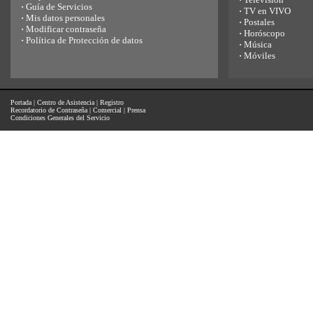
·
Guía de Servicios
·
TV en VIVO
·
Mis datos personales
·
Postales
·
Modificar contraseña
·
Horóscopo
·
Política de Protección de datos
·
Música
·
Móviles
Portada
|
Centro de Asistencia
|
Registro
Recordatorio de Contraseña
|
Comercial
|
Prensa
Condiciones Generales del Servicio