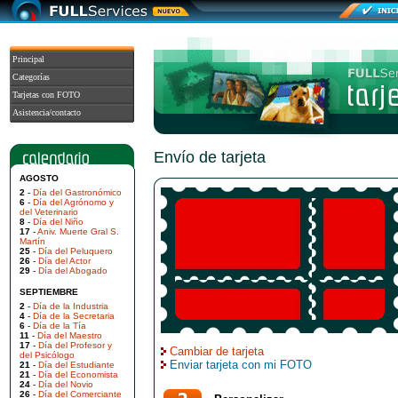
Principal
Categorías
Tarjetas con FOTO
Asistencia/contacto
Envío de tarjeta
AGOSTO
2
-
Día del Gastronómico
6
-
Día del Agrónomo y
del Veterinario
8
-
Día del Niño
17
-
Aniv. Muerte Gral S.
Martín
25
-
Día del Peluquero
26
-
Día del Actor
29
-
Día del Abogado
SEPTIEMBRE
2
-
Día de la Industria
4
-
Día de la Secretaria
6
-
Día de la Tía
11
-
Día del Maestro
17
-
Día del Profesor y
Cambiar de tarjeta
del Psicólogo
Enviar tarjeta con mi FOTO
21
-
Día del Estudiante
21
-
Día del Economista
24
-
Día del Novio
26
-
Día del Comerciante