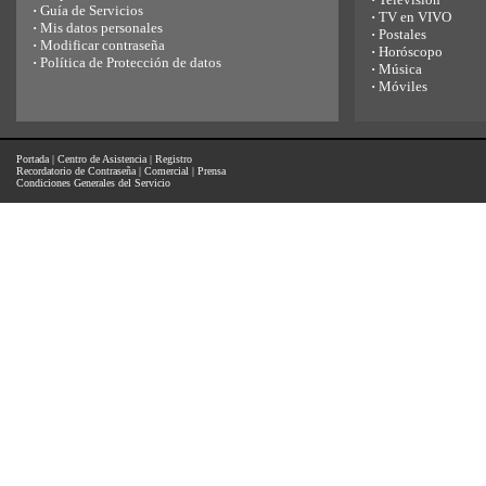
·
Guía de Servicios
·
TV en VIVO
·
Mis datos personales
·
Postales
·
Modificar contraseña
·
Horóscopo
·
Política de Protección de datos
·
Música
·
Móviles
Portada
|
Centro de Asistencia
|
Registro
Recordatorio de Contraseña
|
Comercial
|
Prensa
Condiciones Generales del Servicio