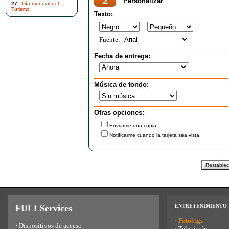
Personalizar
27
-
Día mundial del
Turismo
Texto:
Fuente:
Fecha de entrega:
Música de fondo:
Otras opciones:
Enviarme una copia.
Notificarme cuando la tarjeta sea vista.
FULLServices
ENTRETENIMIENTO
·
Fotologs
·
Dispositivos de acceso
·
Televisión