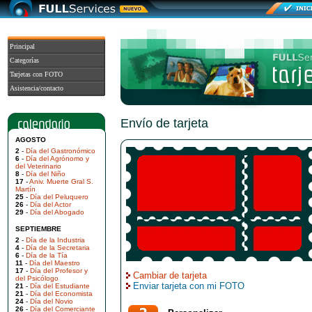
Principal
Categorías
Tarjetas con FOTO
Asistencia/contacto
Envío de tarjeta
AGOSTO
2
-
Día del Gastronómico
6
-
Día del Agrónomo y
del Veterinario
8
-
Día del Niño
17
-
Aniv. Muerte Gral S.
Martín
25
-
Día del Peluquero
26
-
Día del Actor
29
-
Día del Abogado
SEPTIEMBRE
2
-
Día de la Industria
4
-
Día de la Secretaria
6
-
Día de la Tía
11
-
Día del Maestro
17
-
Día del Profesor y
Cambiar de tarjeta
del Psicólogo
Enviar tarjeta con mi FOTO
21
-
Día del Estudiante
21
-
Día del Economista
24
-
Día del Novio
26
-
Día del Comerciante