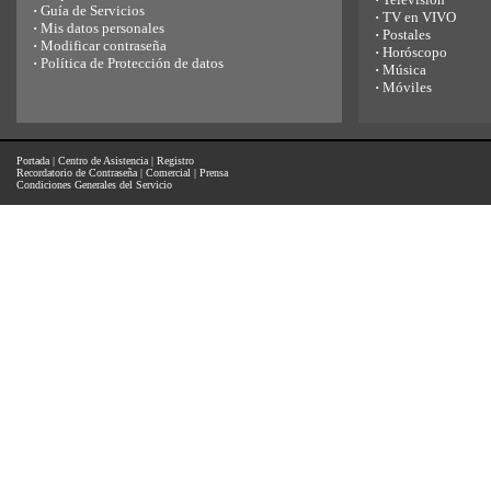
·
Guía de Servicios
·
TV en VIVO
·
Mis datos personales
·
Postales
·
Modificar contraseña
·
Horóscopo
·
Política de Protección de datos
·
Música
·
Móviles
Portada
|
Centro de Asistencia
|
Registro
Recordatorio de Contraseña
|
Comercial
|
Prensa
Condiciones Generales del Servicio