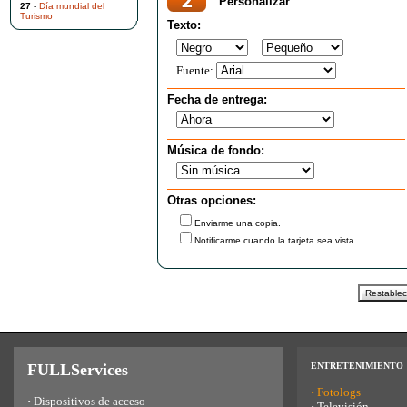
Personalizar
27
-
Día mundial del
Turismo
Texto:
Fuente:
Fecha de entrega:
Música de fondo:
Otras opciones:
Enviarme una copia.
Notificarme cuando la tarjeta sea vista.
FULLServices
ENTRETENIMIENTO
·
Fotologs
·
Dispositivos de acceso
·
Televisión