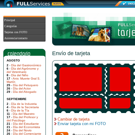
Principal
Categorías
Tarjetas con FOTO
Asistencia/contacto
Envío de tarjeta
AGOSTO
2
-
Día del Gastronómico
6
-
Día del Agrónomo y
del Veterinario
8
-
Día del Niño
17
-
Aniv. Muerte Gral S.
Martín
25
-
Día del Peluquero
26
-
Día del Actor
29
-
Día del Abogado
SEPTIEMBRE
2
-
Día de la Industria
4
-
Día de la Secretaria
6
-
Día de la Tía
11
-
Día del Maestro
17
-
Día del Profesor y
Cambiar de tarjeta
del Psicólogo
Enviar tarjeta con mi FOTO
21
-
Día del Estudiante
21
-
Día del Economista
24
-
Día del Novio
26
-
Día del Comerciante