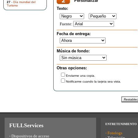
Personalizar
27
-
Día mundial del
Turismo
Texto:
Fuente:
Fecha de entrega:
Música de fondo:
Otras opciones:
Enviarme una copia.
Notificarme cuando la tarjeta sea vista.
FULLServices
ENTRETENIMIENTO
·
Fotologs
·
Dispositivos de acceso
·
Televisión