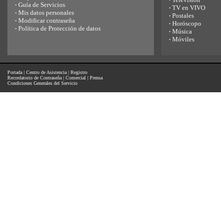
·
Guía de Servicios
·
TV en VIVO
·
Mis datos personales
·
Postales
·
Modificar contraseña
·
Horóscopo
·
Política de Protección de datos
·
Música
·
Móviles
Portada
|
Centro de Asistencia
|
Registro
Recordatorio de Contraseña
|
Comercial
|
Prensa
Condiciones Generales del Servicio