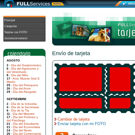
Principal
Categorías
Tarjetas con FOTO
Asistencia/contacto
Envío de tarjeta
AGOSTO
2
-
Día del Gastronómico
6
-
Día del Agrónomo y
del Veterinario
8
-
Día del Niño
17
-
Aniv. Muerte Gral S.
Martín
25
-
Día del Peluquero
26
-
Día del Actor
29
-
Día del Abogado
SEPTIEMBRE
2
-
Día de la Industria
4
-
Día de la Secretaria
6
-
Día de la Tía
11
-
Día del Maestro
17
-
Día del Profesor y
Cambiar de tarjeta
del Psicólogo
Enviar tarjeta con mi FOTO
21
-
Día del Estudiante
21
-
Día del Economista
24
-
Día del Novio
26
-
Día del Comerciante