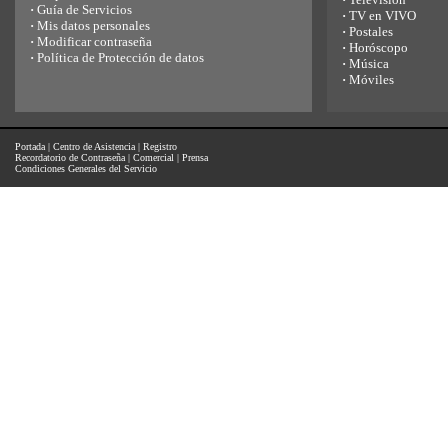
·
Guía de Servicios
·
TV en VIVO
·
Mis datos personales
·
Postales
·
Modificar contraseña
·
Horóscopo
·
Política de Protección de datos
·
Música
·
Móviles
Portada
|
Centro de Asistencia
|
Registro
Recordatorio de Contraseña
|
Comercial
|
Prensa
Condiciones Generales del Servicio