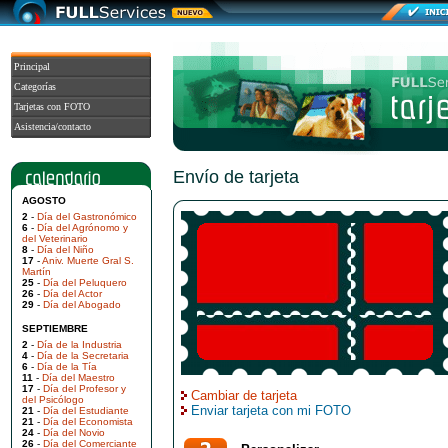
Principal
Categorías
Tarjetas con FOTO
Asistencia/contacto
Envío de tarjeta
AGOSTO
2
-
Día del Gastronómico
6
-
Día del Agrónomo y
del Veterinario
8
-
Día del Niño
17
-
Aniv. Muerte Gral S.
Martín
25
-
Día del Peluquero
26
-
Día del Actor
29
-
Día del Abogado
SEPTIEMBRE
2
-
Día de la Industria
4
-
Día de la Secretaria
6
-
Día de la Tía
11
-
Día del Maestro
17
-
Día del Profesor y
Cambiar de tarjeta
del Psicólogo
Enviar tarjeta con mi FOTO
21
-
Día del Estudiante
21
-
Día del Economista
24
-
Día del Novio
26
-
Día del Comerciante