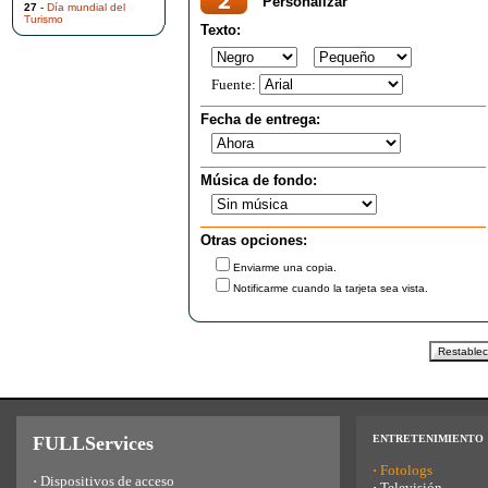
Personalizar
27
-
Día mundial del
Turismo
Texto:
Fuente:
Fecha de entrega:
Música de fondo:
Otras opciones:
Enviarme una copia.
Notificarme cuando la tarjeta sea vista.
FULLServices
ENTRETENIMIENTO
·
Fotologs
·
Dispositivos de acceso
·
Televisión