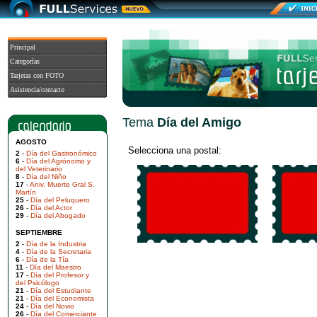
Principal
Categorías
Tarjetas con FOTO
Asistencia/contacto
Tema
Día del Amigo
AGOSTO
Selecciona una postal:
2
-
Día del Gastronómico
6
-
Día del Agrónomo y
del Veterinario
8
-
Día del Niño
17
-
Aniv. Muerte Gral S.
Martín
25
-
Día del Peluquero
26
-
Día del Actor
29
-
Día del Abogado
SEPTIEMBRE
2
-
Día de la Industria
4
-
Día de la Secretaria
6
-
Día de la Tía
11
-
Día del Maestro
17
-
Día del Profesor y
del Psicólogo
21
-
Día del Estudiante
21
-
Día del Economista
24
-
Día del Novio
26
-
Día del Comerciante