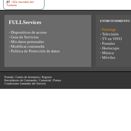
27
-
Día mundial del
Turismo
FULLServices
ENTRETENIMIENTO
·
Fotologs
·
Dispositivos de acceso
·
Televisión
·
Guía de Servicios
·
TV en VIVO
·
Mis datos personales
·
Postales
·
Modificar contraseña
·
Horóscopo
·
Política de Protección de datos
·
Música
·
Móviles
Portada
|
Centro de Asistencia
|
Registro
Recordatorio de Contraseña
|
Comercial
|
Prensa
Condiciones Generales del Servicio