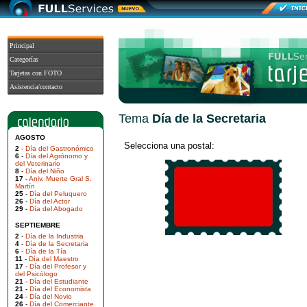
Principal
Categorías
Tarjetas con FOTO
Asistencia/contacto
Tema
Día de la Secretaria
AGOSTO
Selecciona una postal:
2
-
Día del Gastronómico
6
-
Día del Agrónomo y
del Veterinario
8
-
Día del Niño
17
-
Aniv. Muerte Gral S.
Martín
25
-
Día del Peluquero
26
-
Día del Actor
29
-
Día del Abogado
SEPTIEMBRE
2
-
Día de la Industria
4
-
Día de la Secretaria
6
-
Día de la Tía
11
-
Día del Maestro
17
-
Día del Profesor y
del Psicólogo
21
-
Día del Estudiante
21
-
Día del Economista
24
-
Día del Novio
26
-
Día del Comerciante