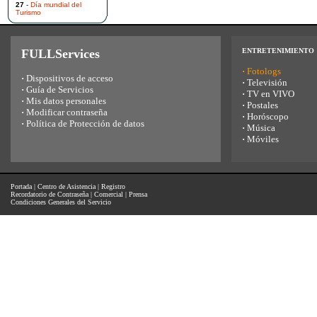
27
-
Día mundial del
Turismo
FULLServices
ENTRETENIMIENTO
·
Fotologs
·
Dispositivos de acceso
·
Televisión
·
Guía de Servicios
·
TV en VIVO
·
Mis datos personales
·
Postales
·
Modificar contraseña
·
Horóscopo
·
Política de Protección de datos
·
Música
·
Móviles
Portada
|
Centro de Asistencia
|
Registro
Recordatorio de Contraseña
|
Comercial
|
Prensa
Condiciones Generales del Servicio