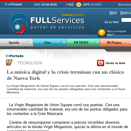
Ir a Portada
ARG
10.08.2026
IGZ
24ºC
H:100%
Bienveni
W
eb
|
N
otici
En la Web:
Vas a comprar
algo?
Agenda
Chat
FB NEWS
Mi Página
TECNOLOGÍA
Añadir en flenk
La música digital y la crisis terminan con un clásico
de Nueva York
La Virgin Megastore de Union Square cerró sus puertas. Con una innumerable
cantidad de material, era uno de los puntos obligados para los visitantes a la Gran
Manzana
La Virgin Megastore de Union Square cerró sus puertas. Con una
innumerable cantidad de material, era uno de los puntos obligados para
los visitantes a la Gran Manzana
Cientos de neoyorquinos compraron a precios increíbles diversos
artículos en la tienda Virgin Megastore, quizás la última en el mundo de