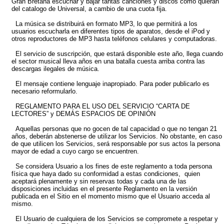
Gran Bretaña escuchar y bajar tantas canciones y discos como quieran
del catalogo de Universal, a cambio de una cuota fija.
La música se distribuirá en formato MP3, lo que permitirá a los
usuarios escucharla en diferentes tipos de aparatos, desde el iPod y
otros reproductores de MP3 hasta teléfonos celulares y computadoras.
El servicio de suscripción, que estará disponible este año, llega cuando
el sector musical lleva años en una batalla cuesta arriba contra las
descargas ilegales de música.
El mensaje contiene lenguaje inapropiado. Para poder publicarlo es
necesario reformularlo.
REGLAMENTO PARA EL USO DEL SERVICIO “CARTA DE
LECTORES” y DEMÁS ESPACIOS DE OPINIÓN
Aquellas personas que no gocen de tal capacidad o que no tengan 21
años, deberán abstenerse de utilizar los Servicios. No obstante, en caso
de que utilicen los Servicios, será responsable por sus actos la persona
mayor de edad a cuyo cargo se encuentren.
Se considera Usuario a los fines de este reglamento a toda persona
física que haya dado su conformidad a estas condiciones, quien
aceptará plenamente y sin reservas todas y cada una de las
disposiciones incluidas en el presente Reglamento en la versión
publicada en el Sitio en el momento mismo que el Usuario acceda al
mismo.
El Usuario de cualquiera de los Servicios se compromete a respetar y