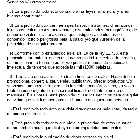
Servicios y/u otros terceros.
c) Está prohibido todo acto contrario a las leyes, a la moral y a las
buenas costumbres.
d) Está prohibido publicar mensajes falsos, insultantes, difamatorios,
injuriosos, calumniosos, agraviantes, discriminatorios, pornográficos, de
contenido violento, amenazantes, que instiguen a conductas de
contenido ilícito o peligrosas para la salud, y/o que vulneren de la
privacidad de cualquier tercero.
e) Conforme con lo establecido en el art. 10 de la ley 11.723, está
prohibido citar material que constituya propiedad intelectual de terceros,
sin mencionar su fuente o autor, y/o publicar material de propiedad
intelectual de terceros que exceda las mil (1000) palabras.
f) El Servicio deberá ser utilizado sin fines comerciales. No se deberá
promocionar, comercializar, vender, publicar y/u ofrecer productos y/o
servicios. Tampoco está permitida la venta, locación, cesión, ya sea a
título oneroso o gratuito, ni hacer publicidad mediante el envío de
mensajes. En síntesis, está prohibido utilizar los servicios para cualquier
actividad que sea lucrativa para el Usuario o cualquier otra persona.
j) Está prohibido todo acto que viole direcciones de máquinas, de red o
de correo electrónico.
k) Está prohibido todo acto que viole la privacidad de otros usuarios
como también aquel que destruya o corrompa datos personales.
l) Está prohibido la publicación de datos personales sin el