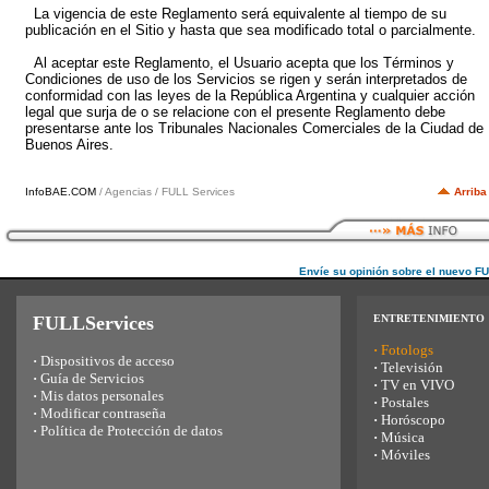
La vigencia de este Reglamento será equivalente al tiempo de su
publicación en el Sitio y hasta que sea modificado total o parcialmente.
Al aceptar este Reglamento, el Usuario acepta que los Términos y
Condiciones de uso de los Servicios se rigen y serán interpretados de
conformidad con las leyes de la República Argentina y cualquier acción
legal que surja de o se relacione con el presente Reglamento debe
presentarse ante los Tribunales Nacionales Comerciales de la Ciudad de
Buenos Aires.
InfoBAE.COM
/ Agencias / FULL Services
Arriba
Envíe su opinión sobre el nuevo F
FULLServices
ENTRETENIMIENTO
·
Fotologs
·
Dispositivos de acceso
·
Televisión
·
Guía de Servicios
·
TV en VIVO
·
Mis datos personales
·
Postales
·
Modificar contraseña
·
Horóscopo
·
Política de Protección de datos
·
Música
·
Móviles