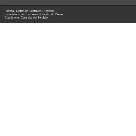
Portada
|
Centro de Asistencia
|
Registro
Recordatorio de Contraseña
|
Comercial
|
Prensa
Condiciones Generales del Servicio