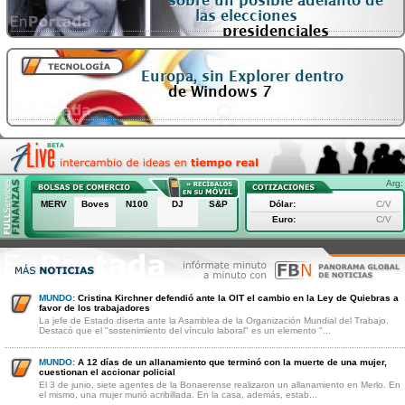
Arg:
MERV
Boves
N100
DJ
S&P
Dólar:
C/V
Euro:
C/V
MUNDO:
Cristina Kirchner defendió ante la OIT el cambio en la Ley de Quiebras a
favor de los trabajadores
La jefe de Estado diserta ante la Asamblea de la Organización Mundial del Trabajo.
Destacó que el "sostenimiento del vínculo laboral" es un elemento "...
MUNDO:
A 12 días de un allanamiento que terminó con la muerte de una mujer,
cuestionan el accionar policial
El 3 de junio, siete agentes de la Bonaerense realizaron un allanamiento en Merlo. En
el mismo, una mujer murió acribillada. En la casa, además, estab...