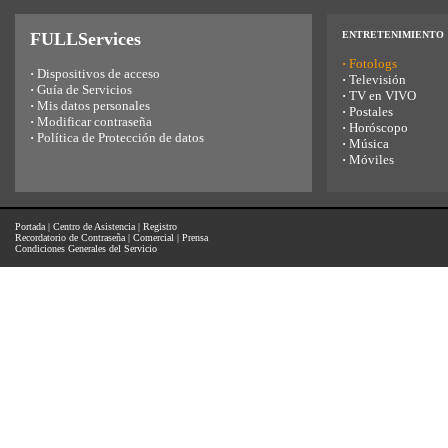
FULLServices
ENTRETENIMIENTO
·
Fotologs
·
Dispositivos de acceso
·
Televisión
·
Guía de Servicios
·
TV en VIVO
·
Mis datos personales
·
Postales
·
Modificar contraseña
·
Horóscopo
·
Política de Protección de datos
·
Música
·
Móviles
Portada
|
Centro de Asistencia
|
Registro
Recordatorio de Contraseña
|
Comercial
|
Prensa
Condiciones Generales del Servicio