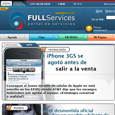
ARG
06.08.2026
BUE
ºC
H:%
Bienveni
W
eb
|
N
otici
En la Web:
Tienes
problemas?
Agenda
Chat
FB NEWS
Mi Página