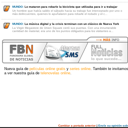
MUNDO:
Lo mataron para robarle la bicicleta que utilizaba para ir a trabajar
Un hombre que había salido el sábado hacia su trabajo fue interceptado por uno o
más delincuentes, quienes lo apuñalaron para robarle el rodado y el c...
MUNDO:
La música digital y la crisis terminan con un clásico de Nueva York
La Virgin Megastore de Union Square cerró sus puertas. Con una innumerable
cantidad de material, era uno de los puntos obligados para los visitantes a...
Nueva guía de
películas online gratis
y
series online
. También te invitamo
a ver nuestra guía de
telenovelas online
.
Cambiar a portada anterior
|
Envíe su opinión sob