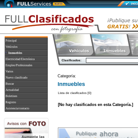
Principal
Vehículos
Inmuebles
Electricidad/Electrónica
Clasificados:
Empleo/Profesionales
Varios
Categoría:
Nuevo clasificado
Inmuebles
Buscar
Actualidad
Lista de clasificados [0]:
Boletines
Registro
[No hay clasificados en esta Categoría.]
Asistencia/contacto