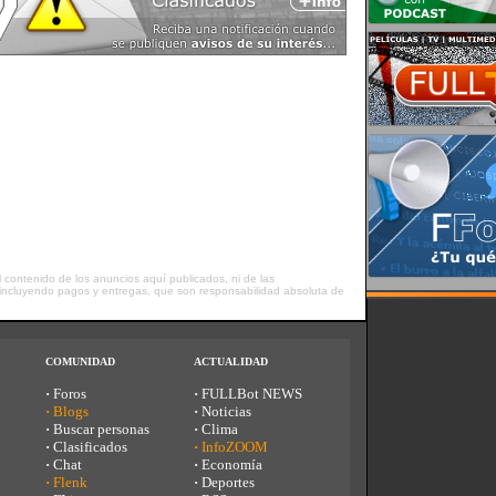
contenido de los anuncios aquí publicados, ni de las
o, incluyendo pagos y entregas, que son responsabilidad absoluta de
COMUNIDAD
ACTUALIDAD
·
Foros
·
FULLBot NEWS
·
Blogs
·
Noticias
·
Buscar personas
·
Clima
·
Clasificados
·
InfoZOOM
·
Chat
·
Economía
·
Flenk
·
Deportes