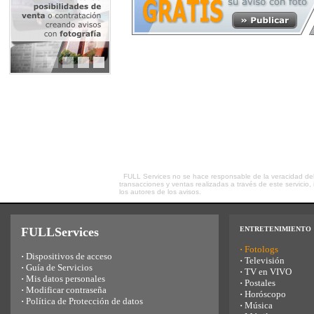
FULL Services no se hace responsable de la veracidad del 
transacciones y ventas realizadas a través de este servici
los autores de los avisos.
FULLServices
ENTRETENIMIENTO
·
Fotologs
·
Dispositivos de acceso
·
Televisión
·
Guía de Servicios
·
TV en VIVO
·
Mis datos personales
·
Postales
·
Modificar contraseña
·
Horóscopo
·
Política de Protección de datos
·
Música