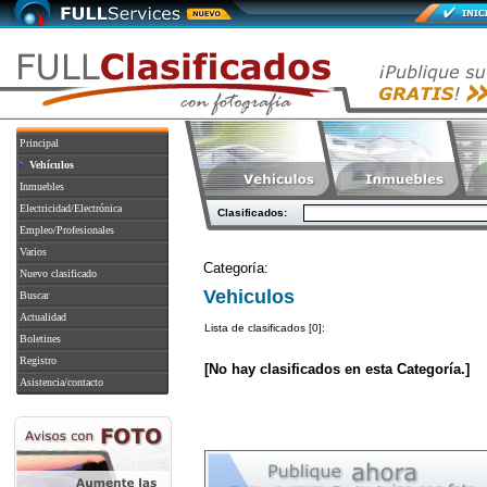
Principal
Vehículos
Inmuebles
Electricidad/Electrónica
Clasificados:
Empleo/Profesionales
Varios
Categoría:
Nuevo clasificado
Vehiculos
Buscar
Actualidad
Lista de clasificados [0]:
Boletines
Registro
[No hay clasificados en esta Categoría.]
Asistencia/contacto