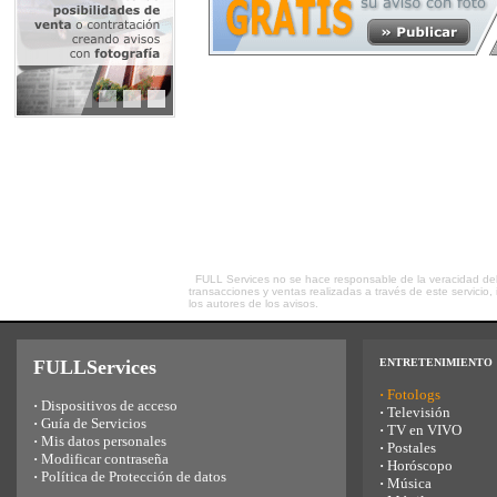
FULL Services no se hace responsable de la veracidad del 
transacciones y ventas realizadas a través de este servici
los autores de los avisos.
FULLServices
ENTRETENIMIENTO
·
Fotologs
·
Dispositivos de acceso
·
Televisión
·
Guía de Servicios
·
TV en VIVO
·
Mis datos personales
·
Postales
·
Modificar contraseña
·
Horóscopo
·
Política de Protección de datos
·
Música