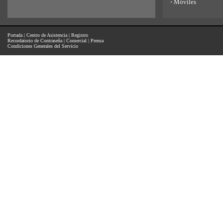
·
Móviles
Portada
|
Centro de Asistencia
|
Registro
Recordatorio de Contraseña
|
Comercial
|
Prensa
Condiciones Generales del Servicio