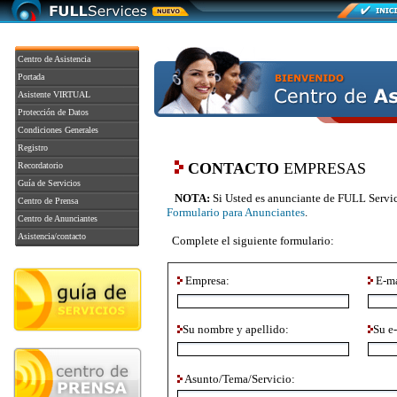
Centro de Asistencia
Portada
Asistente VIRTUAL
Protección de Datos
Condiciones Generales
Registro
CONTACTO
EMPRESAS
Recordatorio
Guía de Servicios
NOTA:
Si Usted es anunciante de FULL Service
Centro de Prensa
Formulario para Anunciantes
.
Centro de Anunciantes
Asistencia/contacto
Complete el siguiente formulario:
Empresa:
E-ma
Su nombre y apellido:
Su e-
Asunto/Tema/Servicio: