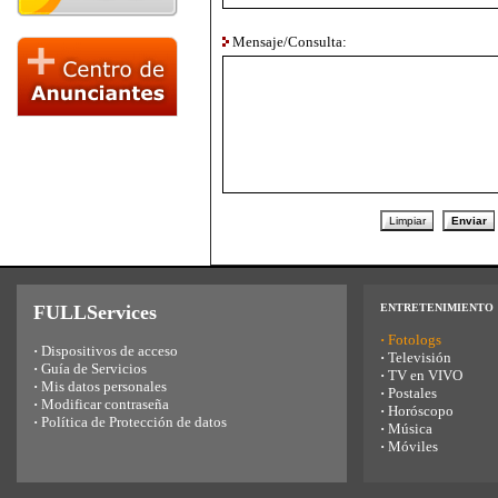
Mensaje/Consulta:
FULLServices
ENTRETENIMIENTO
·
Fotologs
·
Dispositivos de acceso
·
Televisión
·
Guía de Servicios
·
TV en VIVO
·
Mis datos personales
·
Postales
·
Modificar contraseña
·
Horóscopo
·
Política de Protección de datos
·
Música
·
Móviles