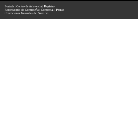
Portada
|
Centro de Asistencia
|
Registro
Recordatorio de Contraseña
|
Comercial
|
Prensa
Condiciones Generales del Servicio