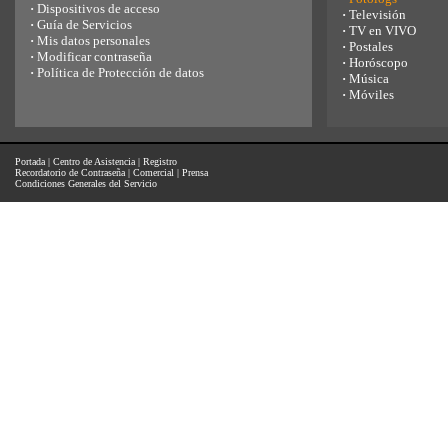
·
Dispositivos de acceso
·
Televisión
·
Guía de Servicios
·
TV en VIVO
·
Mis datos personales
·
Postales
·
Modificar contraseña
·
Horóscopo
·
Política de Protección de datos
·
Música
·
Móviles
Portada
|
Centro de Asistencia
|
Registro
Recordatorio de Contraseña
|
Comercial
|
Prensa
Condiciones Generales del Servicio