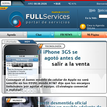
ARG
08.08.2026
BUE
ºC
H:%
Bienveni
W
eb
|
N
otici
En la Web:
Crea tu Agenda
OnLine
Agenda
Chat
FB NEWS
Mi Página