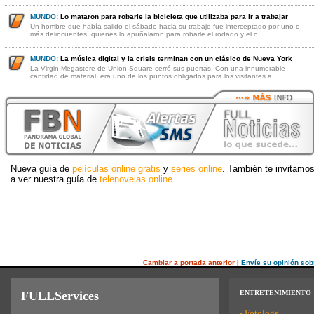
MUNDO:
Lo mataron para robarle la bicicleta que utilizaba para ir a trabajar
Un hombre que había salido el sábado hacia su trabajo fue interceptado por uno o
más delincuentes, quienes lo apuñalaron para robarle el rodado y el c...
MUNDO:
La música digital y la crisis terminan con un clásico de Nueva York
La Virgin Megastore de Union Square cerró sus puertas. Con una innumerable
cantidad de material, era uno de los puntos obligados para los visitantes a...
Nueva guía de
películas online gratis
y
series online
. También te invitamo
a ver nuestra guía de
telenovelas online
.
Cambiar a portada anterior
|
Envíe su opinión sob
FULLServices
ENTRETENIMIENTO
·
Fotologs