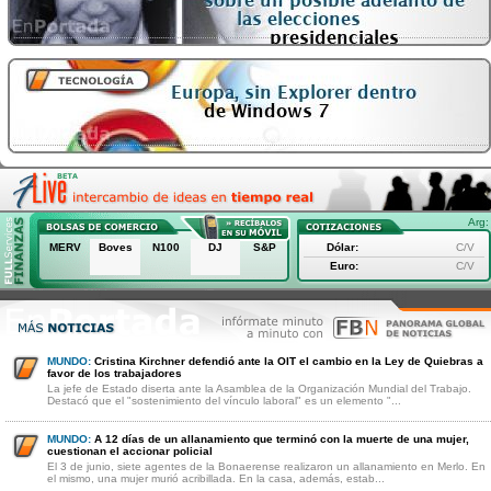
Arg:
MERV
Boves
N100
DJ
S&P
Dólar:
C/V
Euro:
C/V
MUNDO:
Cristina Kirchner defendió ante la OIT el cambio en la Ley de Quiebras a
favor de los trabajadores
La jefe de Estado diserta ante la Asamblea de la Organización Mundial del Trabajo.
Destacó que el "sostenimiento del vínculo laboral" es un elemento "...
MUNDO:
A 12 días de un allanamiento que terminó con la muerte de una mujer,
cuestionan el accionar policial
El 3 de junio, siete agentes de la Bonaerense realizaron un allanamiento en Merlo. En
el mismo, una mujer murió acribillada. En la casa, además, estab...