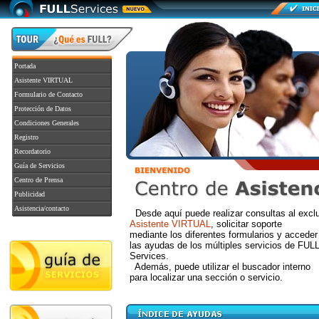
Portada
Asistente VIRTUAL
Formulario de Contacto
Protección de Datos
Condiciones Generales
Registro
Recordatorio
Guía de Servicios
Centro de Prensa
Publicidad
Asistencia/contacto
Desde aquí puede realizar consultas al excl
Asistente VIRTUAL
, solicitar soporte
mediante los diferentes formularios y acceder
las ayudas de los múltiples servicios de FUL
Services.
Además, puede utilizar el buscador interno
para localizar una sección o servicio.