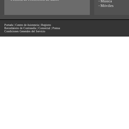
·
Música
·
Móviles
Portada
|
Centro de Asistencia
|
Registro
Recordatorio de Contraseña
|
Comercial
|
Prensa
Condiciones Generales del Servicio