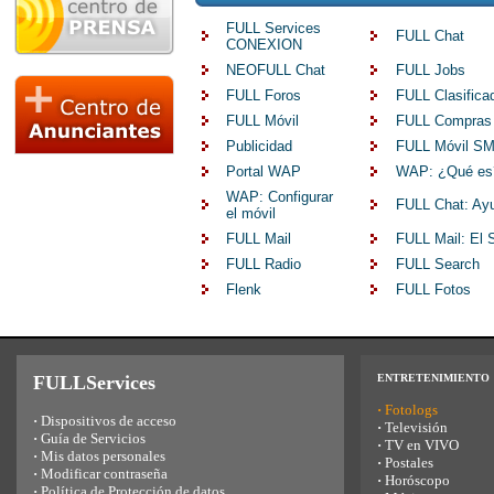
FULL Services
FULL Chat
CONEXION
NEOFULL Chat
FULL Jobs
FULL Foros
FULL Clasifica
FULL Móvil
FULL Compras
Publicidad
FULL Móvil S
Portal WAP
WAP: ¿Qué es
WAP: Configurar
FULL Chat: Ay
el móvil
FULL Mail
FULL Mail: El
FULL Radio
FULL Search
Flenk
FULL Fotos
FULLServices
ENTRETENIMIENTO
·
Fotologs
·
Dispositivos de acceso
·
Televisión
·
Guía de Servicios
·
TV en VIVO
·
Mis datos personales
·
Postales
·
Modificar contraseña
·
Horóscopo
·
Política de Protección de datos