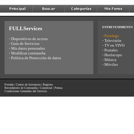
FULLServices
ENTRETENIMIENTO
·
Fotologs
·
Dispositivos de acceso
·
Televisión
·
Guía de Servicios
·
TV en VIVO
·
Mis datos personales
·
Postales
·
Modificar contraseña
·
Horóscopo
·
Política de Protección de datos
·
Música
·
Móviles
Portada
|
Centro de Asistencia
|
Registro
Recordatorio de Contraseña
|
Comercial
|
Prensa
Condiciones Generales del Servicio